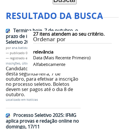
RESULTADO DA BUSCA
Termina hoje, 7 de outubro, o
27
itens atendem ao seu critério.
prazo de inscrições no Processo
Ordenar por
Seletivo 2025 do IFMG
por
ana.batista
relevância
—
publicado
07/10/2024
Data (mais Recente Primeiro)
— registrado em:
Processo Seletivo 2025
,
inscrições
,
último dia
Alfabeticamente
Candidatos têm até às 23h59,
desta segunda-feira, 7 de
outubro, para efetivar a inscrição
no processo seletivo. Boletos
devem ser pagos até o dia 8 de
outubro.
Localizado em
Notícias
Processo Seletivo 2025: IFMG
aplica provas e redação online no
domingo, 17/11