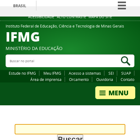
BRASIL
Simplifique!
ACESSIBILIDADE
ALTO CONTRASTE
MAPA DO SITE
Comunica BR
Instituto Federal de Educação, Ciência e Tecnologia de Minas Gerais
IFMG
Participe
Acesso à informação
MINISTÉRIO DA EDUCAÇÃO
Legislação
Buscar no portal
Bus
Canais
Estude no IFMG
Meu IFMG
Acesso a sistemas
SEI
SUAP
Área de imprensa
Orcamento
Ouvidoria
Contato