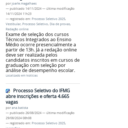
por
joarle.magalhaes
—
publicado
14/11/2024
—
última modificação
14/11/2024 11h23
— registrado em:
Processo Seletivo 2025
,
Vestibular
,
Processo Seletivo
,
Dia de provas
,
Redação online
Exame de seleção dos cursos
Técnicos Integrados ao Ensino
Médio ocorre presencialmente a
partir de 13h. Já a redação online
deve ser realizada pelos
candidatos inscritos em cursos de
graduação com seleção por
análise de desempenho escolar.
Localizado em
Notícias
Processo Seletivo do IFMG
abre inscrições e oferta 4.665
vagas
por
ana.batista
—
publicado
26/08/2024
—
última modificação
29/08/2024 08h08
— registrado em:
Processo Seletivo 2025
,