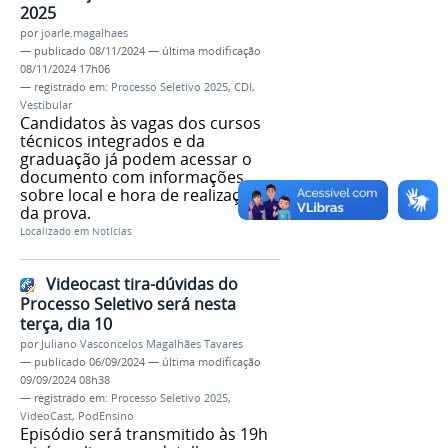
2025
por
joarle.magalhaes
—
publicado
08/11/2024
—
última modificação
08/11/2024 17h06
— registrado em:
Processo Seletivo 2025
,
CDI
,
Vestibular
Candidatos às vagas dos cursos
técnicos integrados e da
graduação já podem acessar o
documento com informações
sobre local e hora de realização
da prova.
Localizado em
Notícias
Videocast tira-dúvidas do
Processo Seletivo será nesta
terça, dia 10
por
Juliano Vasconcelos Magalhães Tavares
—
publicado
06/09/2024
—
última modificação
09/09/2024 08h38
— registrado em:
Processo Seletivo 2025
,
VideoCast
,
PodEnsino
Episódio será transmitido às 19h