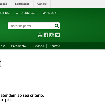
mação
Legislação
Canais
IBILIDADE
ALTO CONTRASTE
MAPA DO SITE
Buscar no portal
Buscar no portal
YouTube
Facebook
Instagram
Twitter
ensa
Orcamento
Ouvidoria
Contato
 atendem ao seu critério.
ar por