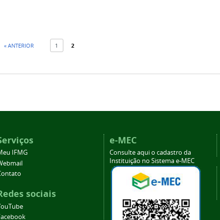
« ANTERIOR
1
2
Serviços
e-MEC
Meu IFMG
Consulte aqui o cadastro da
Instituição no Sistema e-MEC
Webmail
Contato
Redes sociais
YouTube
Facebook