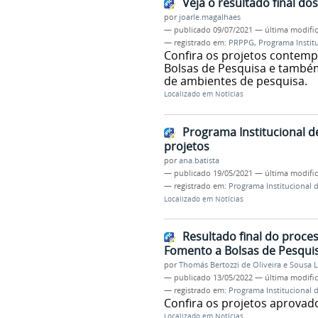
Veja o resultado final do
por
joarle.magalhaes
—
publicado
09/07/2021
—
última modifi
— registrado em:
PRPPG
,
Programa Instit
Confira os projetos contemp
Bolsas de Pesquisa e também
de ambientes de pesquisa.
Localizado em
Notícias
Programa Institucional 
projetos
por
ana.batista
—
publicado
19/05/2021
—
última modifi
— registrado em:
Programa Institucional 
Localizado em
Notícias
Resultado final do proces
Fomento a Bolsas de Pesqui
por
Thomás Bertozzi de Oliveira e Sousa 
—
publicado
13/05/2022
—
última modifi
— registrado em:
Programa Institucional 
Confira os projetos aprovado
Localizado em
Notícias