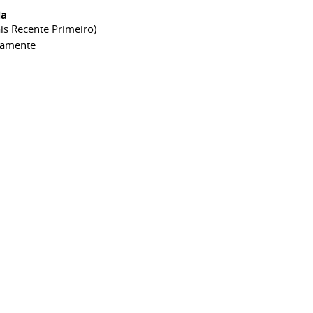
ia
is Recente Primeiro)
camente