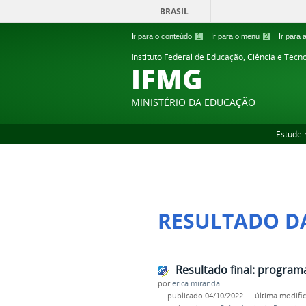
BRASIL
Ir para o conteúdo
1
Ir para o menu
2
Ir para
Instituto Federal de Educação, Ciência e Tecn
IFMG
MINISTÉRIO DA EDUCAÇÃO
Estude 
RESULTADO D
Resultado final: program
por
erica.miranda
—
publicado
04/10/2022
—
última modifi