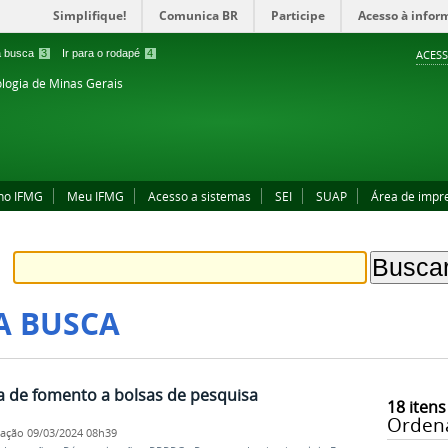
Simplifique!
Comunica BR
Participe
Acesso à infor
 a busca
3
Ir para o rodapé
4
ACESS
ologia de Minas Gerais
no IFMG
Meu IFMG
Acesso a sistemas
SEI
SUAP
Área de impr
A BUSCA
a de fomento a bolsas de pesquisa
18
itens
Orden
cação
09/03/2024 08h39