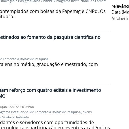
a, Inovação e Pós-graduação
,
PRPPG
,
Programa Institucional de Fomento
relevânc
s contemplados com bolsas da Fapemig e CNPq. Os
Data (ma
utubro.
Alfabeti
estinados ao fomento da pesquisa científica no
de Fomento a Bolsas de Pesquisa
ra ensino médio, graduação e mestrado, com
am reforço com quatro editais e investimento
FMG
cação
13/01/2026 06h08
ograma Institucional de Fomento a Bolsas de Pesquisa
,
Jovens
o Seletivo Unificado
antes e servidores com oportunidades de
 tecnológica e participação em eventos acadêmicos