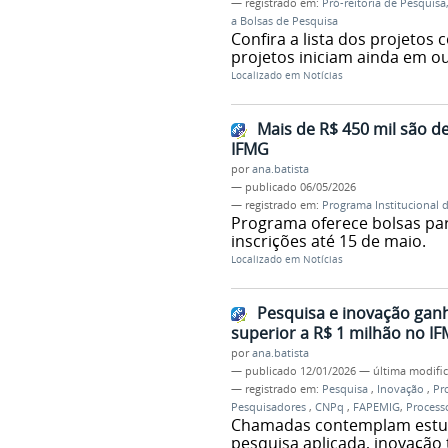
— registrado em:
Pró-reitoria de Pesquis
a Bolsas de Pesquisa
Confira a lista dos projeto
projetos iniciam ainda em o
Localizado em
Notícias
Mais de R$ 450 mil são d
IFMG
por
ana.batista
—
publicado
06/05/2026
— registrado em:
Programa Institucional 
Programa oferece bolsas pa
inscrições até 15 de maio.
Localizado em
Notícias
Pesquisa e inovação ganh
superior a R$ 1 milhão no I
por
ana.batista
—
publicado
12/01/2026
—
última modifi
— registrado em:
Pesquisa
,
Inovação
,
Pr
Pesquisadores
,
CNPq
,
FAPEMIG
,
Process
Chamadas contemplam estud
pesquisa aplicada, inovação