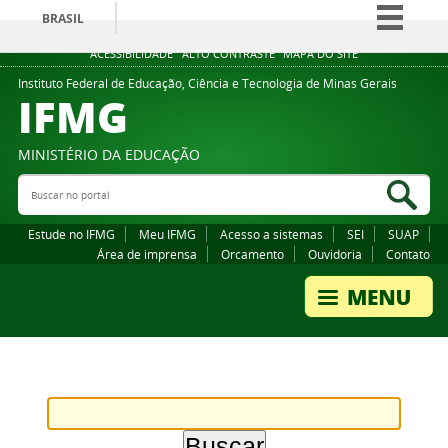
BRASIL
Simplifique!
ACESSIBILIDADE
ALTO CONTRASTE
MAPA DO SITE
Comunica BR
Instituto Federal de Educação, Ciência e Tecnologia de Minas Gerais
IFMG
Participe
Acesso à informação
MINISTÉRIO DA EDUCAÇÃO
Legislação
Buscar no portal
Bus
Canais
Estude no IFMG
Meu IFMG
Acesso a sistemas
SEI
SUAP
Área de imprensa
Orcamento
Ouvidoria
Contato