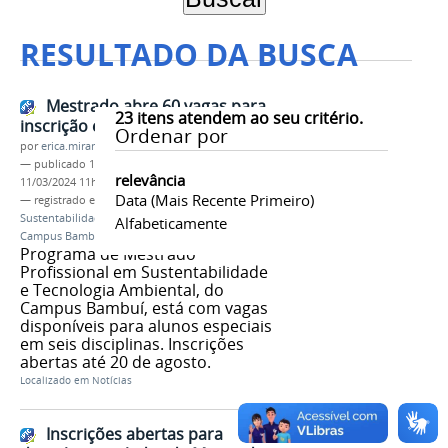
RESULTADO DA BUSCA
Mestrado abre 60 vagas para
23
itens atendem ao seu critério.
inscrição em disciplinas isoladas
Ordenar por
por
erica.miranda
—
publicado
16/08/2022
—
última modificação
relevância
11/03/2024 11h41
Data (mais Recente Primeiro)
— registrado em:
Mestrado Profissional em
Sustentabilidade e Tecnologia Ambiental
,
MPSTA
,
Alfabeticamente
Campus Bambuí
Programa de Mestrado
Profissional em Sustentabilidade
e Tecnologia Ambiental, do
Campus Bambuí, está com vagas
disponíveis para alunos especiais
em seis disciplinas. Inscrições
abertas até 20 de agosto.
Localizado em
Notícias
Inscrições abertas para