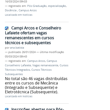
16/03/2024 09h03
— registrado em:
Pós-Graduação
,
especialização
,
Docência
,
Campus Arcos
Localizado em
Notícias
Campi Arcos e Conselheiro
Lafaiete ofertam vagas
remanescentes em cursos
técnicos e subsequentes
por
ana.batista
—
publicado
26/01/2024
—
última modificação
05/03/2024 08h43
— registrado em:
Campus Arcos
,
Campus
Conselheiro Lafaiete
,
Vagas remanescente
,
Cursos
Técnicos Integrados
,
Cursos Técnicos
Subsequentes
No total são 46 vagas distribuídas
entre os cursos de Mecânica
(Integrado e Subsequente) e
Eletrotécnica (Subsequente).
Localizado em
Notícias
Inscrições abertas para Pós-