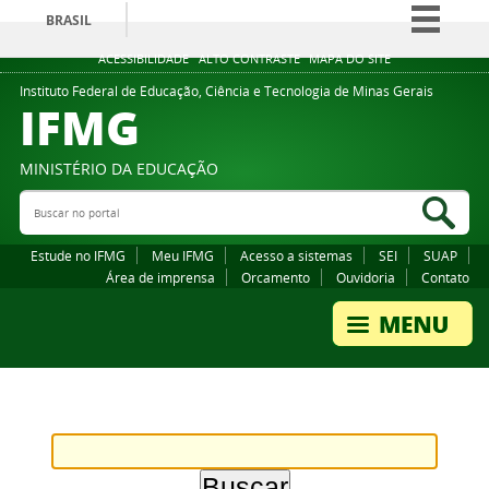
BRASIL
Simplifique!
ACESSIBILIDADE
ALTO CONTRASTE
MAPA DO SITE
Comunica BR
Instituto Federal de Educação, Ciência e Tecnologia de Minas Gerais
IFMG
Participe
Acesso à informação
MINISTÉRIO DA EDUCAÇÃO
Legislação
Buscar no portal
Bus
Canais
Estude no IFMG
Meu IFMG
Acesso a sistemas
SEI
SUAP
Área de imprensa
Orcamento
Ouvidoria
Contato