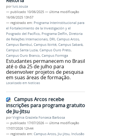
Reitoria
por
luis.souza
—
publicado
10/06/2025
—
última modificação
16/06/2025 13h57
— registrado em:
Programa Interinstitucional para
el Fortalecimiento de la Investigación y el
Posgrado del Pacífico
,
Programa Delfín
,
Diretoria
de Relações Internacionais
,
DRI
,
Campus Arcos
,
Campus Bambuí
,
Campus Ibirité
,
Campus Sabará
,
Campus Santa Luzia
,
Campus Ouro Preto
,
Campus Ouro Branco
,
Campus Formiga
Estudantes permanecem no Brasil
até o dia 25 de julho para
desenvolver projetos de pesquisa
em suas áreas de formação.
Localizado em
Notícias
Campus Arcos recebe
inscrições para programa gratuito
de Jiu-Jitsu
por
Virgínia Graziela Fonseca Barbosa
—
publicado
17/07/2026
—
última modificação
17/07/2026 12h44
— registrado em:
Campus Arcos
,
Jiu-jitsu
,
Inclusão