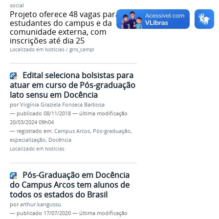
social
Projeto oferece 48 vagas para
estudantes do campus e da
comunidade externa, com
inscrições até dia 25
Localizado em
Notícias
/
giro_campi
Edital seleciona bolsistas para
atuar em curso de Pós-graduação
lato sensu em Docência
por
Virgínia Graziela Fonseca Barbosa
—
publicado
08/11/2018
—
última modificação
20/03/2024 09h04
— registrado em:
Campus Arcos
,
Pós-graduação
,
especialização
,
Docência
Localizado em
Notícias
Pós-Graduação em Docência
do Campus Arcos tem alunos de
todos os estados do Brasil
por
arthur.kangussu
—
publicado
17/07/2020
—
última modificação