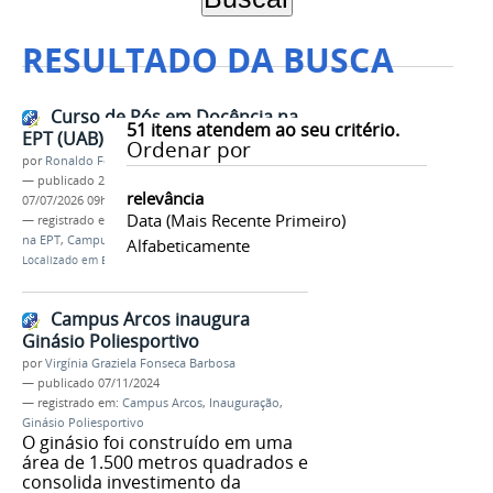
RESULTADO DA BUSCA
Curso de Pós em Docência na
51
itens atendem ao seu critério.
EPT (UAB) promove aula inaugural
Ordenar por
por
Ronaldo Fernandes Roque
—
publicado
29/01/2024
—
última modificação
relevância
07/07/2026 09h14
Data (mais Recente Primeiro)
— registrado em:
EaD
,
Pós-graduação
,
Docência
na EPT
,
Campus Arcos
,
UAB
Alfabeticamente
Localizado em
Educação a distância
/
Informes
Campus Arcos inaugura
Ginásio Poliesportivo
por
Virgínia Graziela Fonseca Barbosa
—
publicado
07/11/2024
— registrado em:
Campus Arcos
,
Inauguração
,
Ginásio Poliesportivo
O ginásio foi construído em uma
área de 1.500 metros quadrados e
consolida investimento da