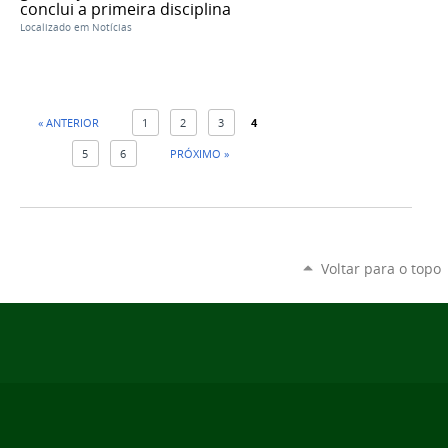
conclui a primeira disciplina
Localizado em
Notícias
« ANTERIOR
1
2
3
4
5
6
PRÓXIMO »
Voltar para o topo