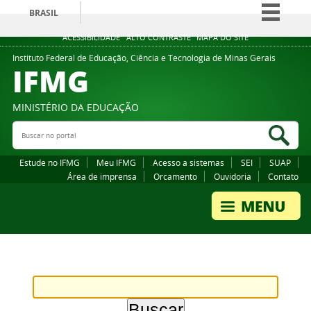
BRASIL
Simplifique!
ACESSIBILIDADE
ALTO CONTRASTE
MAPA DO SITE
Comunica BR
Instituto Federal de Educação, Ciência e Tecnologia de Minas Gerais
IFMG
Participe
Acesso à informação
MINISTÉRIO DA EDUCAÇÃO
Legislação
Buscar no portal
Bus
Canais
Estude no IFMG
Meu IFMG
Acesso a sistemas
SEI
SUAP
Área de imprensa
Orcamento
Ouvidoria
Contato