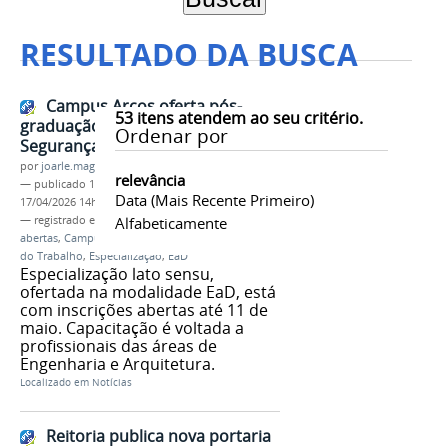
RESULTADO DA BUSCA
Campus Arcos oferta pós-
53
itens atendem ao seu critério.
graduação em Engenharia de
Ordenar por
Segurança do Trabalho
por
joarle.magalhaes
relevância
—
publicado
15/04/2026
—
última modificação
Data (mais Recente Primeiro)
17/04/2026 14h13
— registrado em:
Pós-graduação
Alfabeticamente
,
Inscrições
abertas
,
Campus Arcos
,
Engenharia de Segurança
do Trabalho
,
Especialização
,
EaD
Especialização lato sensu,
ofertada na modalidade EaD, está
com inscrições abertas até 11 de
maio. Capacitação é voltada a
profissionais das áreas de
Engenharia e Arquitetura.
Localizado em
Notícias
Reitoria publica nova portaria