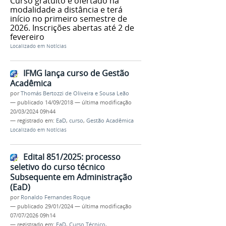
Curso gratuito é ofertado na
modalidade a distância e terá
início no primeiro semestre de
2026. Inscrições abertas até 2 de
fevereiro
Localizado em
Notícias
IFMG lança curso de Gestão
Acadêmica
por
Thomás Bertozzi de Oliveira e Sousa Leão
—
publicado
14/09/2018
—
última modificação
20/03/2024 09h44
— registrado em:
EaD
,
curso
,
Gestão Acadêmica
Localizado em
Notícias
Edital 851/2025: processo
seletivo do curso técnico
Subsequente em Administração
(EaD)
por
Ronaldo Fernandes Roque
—
publicado
29/01/2024
—
última modificação
07/07/2026 09h14
— registrado em:
EaD
,
Curso Técnico
,