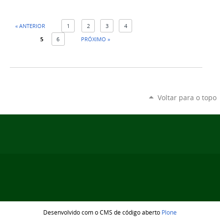
« ANTERIOR
1
2
3
4
5
6
PRÓXIMO »
Voltar para o topo
Desenvolvido com o CMS de código aberto
Plone