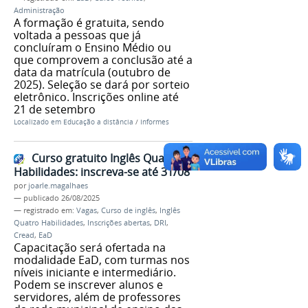
Administração
A formação é gratuita, sendo
voltada a pessoas que já
concluíram o Ensino Médio ou
que comprovem a conclusão até a
data da matrícula (outubro de
2025). Seleção se dará por sorteio
eletrônico. Inscrições online até
21 de setembro
Localizado em
Educação a distância
/
Informes
Curso gratuito Inglês Quatro
Habilidades: inscreva-se até 31/08
por
joarle.magalhaes
—
publicado
26/08/2025
— registrado em:
Vagas
,
Curso de inglês
,
Inglês
Quatro Habilidades
,
Inscrições abertas
,
DRI
,
Cread
,
EaD
Capacitação será ofertada na
modalidade EaD, com turmas nos
níveis iniciante e intermediário.
Podem se inscrever alunos e
servidores, além de professores