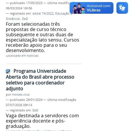
—
publicado
17/05/2023
—
última modificação
06/03/2024 16h56
— registrado em:
edital 74/2022
,
Educação a
Distância
,
EaD
Foram selecionadas três
propostas de curso técnico
subsequente e outras duas de
especialização lato sensu. Cursos
receberão apoio para o seu
desenvolvimento.
Localizado em
Notícias
Programa Universidade
Aberta do Brasil abre processo
seletivo para coordenador
adjunto
por
moises.cruz
—
publicado
29/01/2024
—
última modificação
07/07/2026 09h14
— registrado em:
EaD
Vaga destinada a servidores com
experiência docente e pós-
graduação.