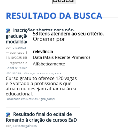
RESULTADO DA BUSCA
Inscrições abertas para pós-
53
itens atendem ao seu critério.
graduação em Educação na
Ordenar por
modalidade EaD
por
luis.souza
relevância
—
publicado
14/10/2025
—
última modificação
Data (mais Recente Primeiro)
14/10/2025 15h44
— registrado em:
Campus Ribeirão das Neves
Alfabeticamente
,
Edital nº 990/2025
,
pós-graduação em Educação
,
lato sensu
,
Educação a Distância
,
EaD
Curso gratuito oferece 120 vagas
e é voltado a profissionais que
atuam ou desejam atuar na área
educacional.
Localizado em
Notícias
/
giro_campi
Resultado final do edital de
fomento à criação de cursos EaD
por
joarle.magalhaes