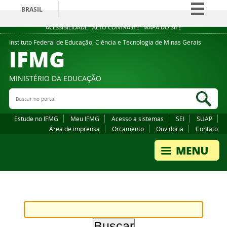
BRASIL
Simplifique!
ACESSIBILIDADE
ALTO CONTRASTE
MAPA DO SITE
Comunica BR
Instituto Federal de Educação, Ciência e Tecnologia de Minas Gerais
IFMG
Participe
Acesso à informação
MINISTÉRIO DA EDUCAÇÃO
Legislação
Buscar no portal
Bus
Canais
Estude no IFMG
Meu IFMG
Acesso a sistemas
SEI
SUAP
Área de imprensa
Orcamento
Ouvidoria
Contato