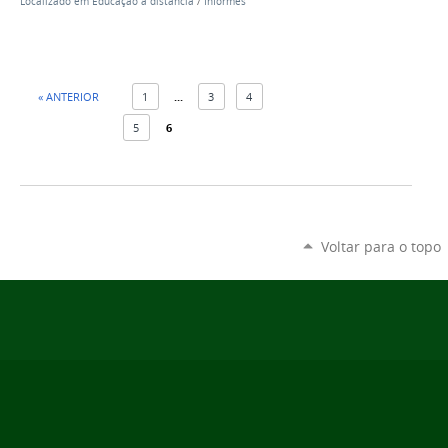
Localizado em
Educação a distância
/
Informes
« ANTERIOR
1
...
3
4
5
6
Voltar para o topo