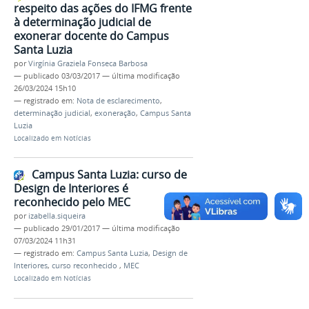
respeito das ações do IFMG frente
à determinação judicial de
exonerar docente do Campus
Santa Luzia
por
Virgínia Graziela Fonseca Barbosa
—
publicado
03/03/2017
—
última modificação
26/03/2024 15h10
— registrado em:
Nota de esclarecimento
,
determinação judicial
,
exoneração
,
Campus Santa
Luzia
Localizado em
Notícias
Campus Santa Luzia: curso de
Design de Interiores é
reconhecido pelo MEC
por
izabella.siqueira
—
publicado
29/01/2017
—
última modificação
07/03/2024 11h31
— registrado em:
Campus Santa Luzia
,
Design de
Interiores
,
curso reconhecido
,
MEC
Localizado em
Notícias