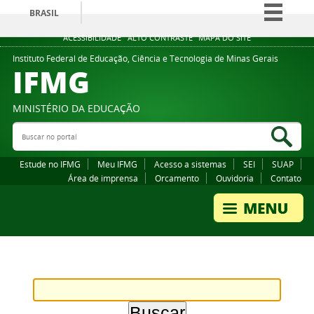
BRASIL
Simplifique!
ACESSIBILIDADE
ALTO CONTRASTE
MAPA DO SITE
Comunica BR
Instituto Federal de Educação, Ciência e Tecnologia de Minas Gerais
IFMG
Participe
Acesso à informação
MINISTÉRIO DA EDUCAÇÃO
Legislação
Buscar no portal
Bus
Canais
Estude no IFMG
Meu IFMG
Acesso a sistemas
SEI
SUAP
Área de imprensa
Orcamento
Ouvidoria
Contato