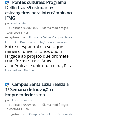
Pontes culturais: Programa
Delfín traz 59 estudantes
estrangeiros para intercâmbio no
IFMG
por
ana.batista
—
publicado
09/06/2026
—
última modificação
10/06/2026 11h05
— registrado em:
Programa Delfín
,
Campus Santa
Luzia
,
DRI
,
Diretoria de Relações Internacionais
Entre o espanhol e o sotaque
mineiro, universitários dão a
largada ao projeto que promete
transformar trajetórias
acadêmicas e unir quatro nações.
Localizado em
Notícias
Campus Santa Luzia realiza a
1ª Semana de Inovação e
Empreendedorismo
por
cleverton.monteiro
—
publicado
03/09/2021
—
última modificação
13/03/2024 11h39
— registrado em:
Campus Santa Luzia
,
Semana de