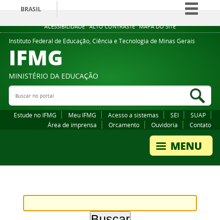
BRASIL
Simplifique!
ACESSIBILIDADE
ALTO CONTRASTE
MAPA DO SITE
Comunica BR
Instituto Federal de Educação, Ciência e Tecnologia de Minas Gerais
IFMG
Participe
Acesso à informação
MINISTÉRIO DA EDUCAÇÃO
Legislação
Buscar no portal
Bus
Canais
Estude no IFMG
Meu IFMG
Acesso a sistemas
SEI
SUAP
Área de imprensa
Orcamento
Ouvidoria
Contato