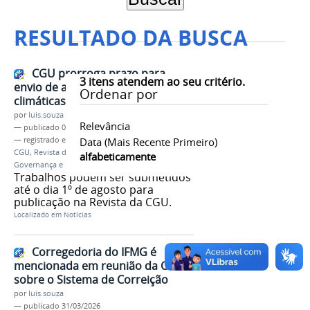
RESULTADO DA BUSCA
CGU prorroga prazo para
3
itens atendem ao seu critério.
envio de artigos sobre mudanças
Ordenar por
climáticas
por
luis.souza
Relevância
—
publicado
08/07/2025
— registrado em:
Controladoria-Geral da União
Data (mais Recente Primeiro)
,
CGU
,
Revista da CGU
,
Mudanças Climáticas:
alfabeticamente
Governança e Integridade Socioambiental
Trabalhos podem ser submetidos
até o dia 1º de agosto para
publicação na Revista da CGU.
Localizado em
Notícias
Corregedoria do IFMG é
mencionada em reunião da CGU
sobre o Sistema de Correição
por
luis.souza
—
publicado
31/03/2026