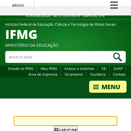
BRASIL
Simplifique!
ACESSIBILIDADE
ALTO CONTRASTE
MAPA DO SITE
Comunica BR
Instituto Federal de Educação, Ciência e Tecnologia de Minas Gerais
IFMG
Participe
Acesso à informação
MINISTÉRIO DA EDUCAÇÃO
Legislação
Buscar no portal
Bus
Canais
Estude no IFMG
Meu IFMG
Acesso a sistemas
SEI
SUAP
Área de imprensa
Orcamento
Ouvidoria
Contato