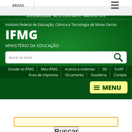
BRASIL
Simplifique!
ACESSIBILIDADE
ALTO CONTRASTE
MAPA DO SITE
Comunica BR
Instituto Federal de Educação, Ciência e Tecnologia de Minas Gerais
IFMG
Participe
Acesso à informação
MINISTÉRIO DA EDUCAÇÃO
Legislação
Buscar no portal
Bus
Canais
Estude no IFMG
Meu IFMG
Acesso a sistemas
SEI
SUAP
Área de imprensa
Orcamento
Ouvidoria
Contato