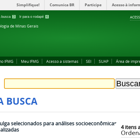
Simplifique!
Comunica BR
Participe
Acesso à infor
 a busca
3
Ir para o rodapé
4
ACESS
ologia de Minas Gerais
no IFMG
Meu IFMG
Acesso a sistemas
SEI
SUAP
Área de impr
A BUSCA
ivulga selecionados para análises socioeconômicas
4
itens 
alizadas
Orden