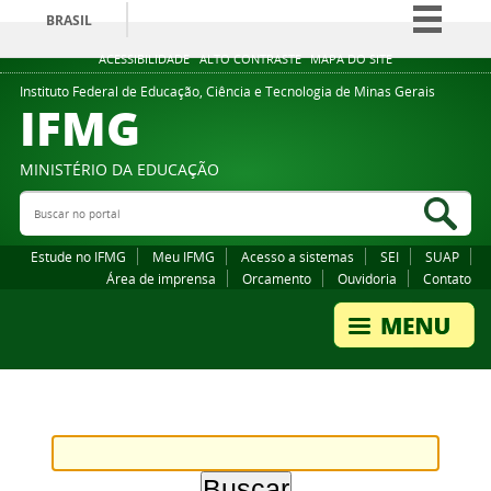
BRASIL
Simplifique!
ACESSIBILIDADE
ALTO CONTRASTE
MAPA DO SITE
Comunica BR
Instituto Federal de Educação, Ciência e Tecnologia de Minas Gerais
IFMG
Participe
Acesso à informação
MINISTÉRIO DA EDUCAÇÃO
Legislação
Buscar no portal
Bus
Canais
Estude no IFMG
Meu IFMG
Acesso a sistemas
SEI
SUAP
Área de imprensa
Orcamento
Ouvidoria
Contato