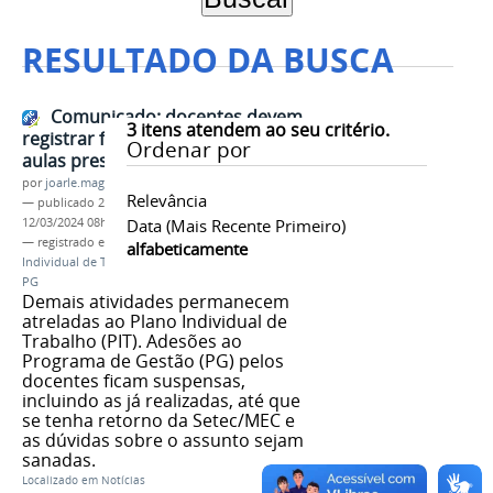
RESULTADO DA BUSCA
Comunicado: docentes devem
3
itens atendem ao seu critério.
registrar frequência apenas para
Ordenar por
aulas presenciais
por
joarle.magalhaes
Relevância
—
publicado
20/04/2022
—
última modificação
12/03/2024 08h37
Data (mais Recente Primeiro)
— registrado em:
nota oficial
,
docentes
,
Plano
alfabeticamente
Individual de Trabalho
,
PIT
,
Programa de Gestão
,
PG
Demais atividades permanecem
atreladas ao Plano Individual de
Trabalho (PIT). Adesões ao
Programa de Gestão (PG) pelos
docentes ficam suspensas,
incluindo as já realizadas, até que
se tenha retorno da Setec/MEC e
as dúvidas sobre o assunto sejam
sanadas.
Localizado em
Notícias