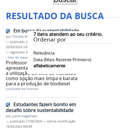
RESULTADO DA BUSCA
Em busca da sustentabilidade
7
itens atendem ao seu critério.
por
Thomás Bertozzi de Oliveira e Sousa Leão
Ordenar por
—
publicado
24/08/2018
—
última modificação
20/03/2024 10h01
Relevância
— registrado em:
sustentabilidade
,
Campus Betim
,
óleo de macaúba
,
biodiesel
Data (mais Recente Primeiro)
Professor do Campus Betim
alfabeticamente
apresenta pesquisa voltada para
a utilização do óleo de macaúba
como opção mais limpa e barata
para a produção de biodiesel
Localizado em
Notícias
Estudantes fazem bonito em
desafio sobre sustentabilidade
por
joarle.magalhaes
—
publicado
21/05/2020
—
última modificação
16/03/2024 09h39