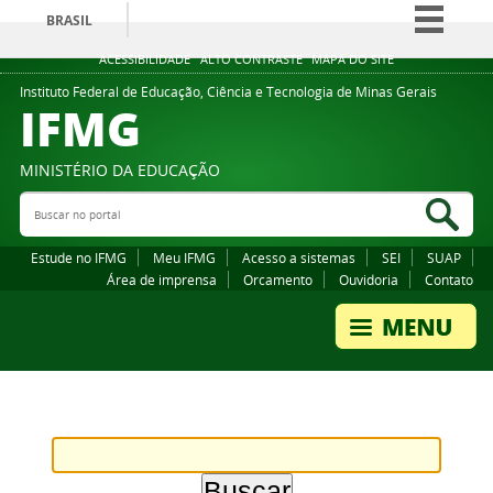
BRASIL
Simplifique!
ACESSIBILIDADE
ALTO CONTRASTE
MAPA DO SITE
Comunica BR
Instituto Federal de Educação, Ciência e Tecnologia de Minas Gerais
IFMG
Participe
Acesso à informação
MINISTÉRIO DA EDUCAÇÃO
Legislação
Buscar no portal
Bus
Canais
Estude no IFMG
Meu IFMG
Acesso a sistemas
SEI
SUAP
Área de imprensa
Orcamento
Ouvidoria
Contato