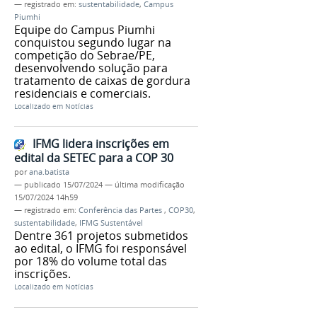
— registrado em:
sustentabilidade
,
Campus
Piumhi
Equipe do Campus Piumhi
conquistou segundo lugar na
competição do Sebrae/PE,
desenvolvendo solução para
tratamento de caixas de gordura
residenciais e comerciais.
Localizado em
Notícias
IFMG lidera inscrições em
edital da SETEC para a COP 30
por
ana.batista
—
publicado
15/07/2024
—
última modificação
15/07/2024 14h59
— registrado em:
Conferência das Partes
,
COP30
,
sustentabilidade
,
IFMG Sustentável
Dentre 361 projetos submetidos
ao edital, o IFMG foi responsável
por 18% do volume total das
inscrições.
Localizado em
Notícias