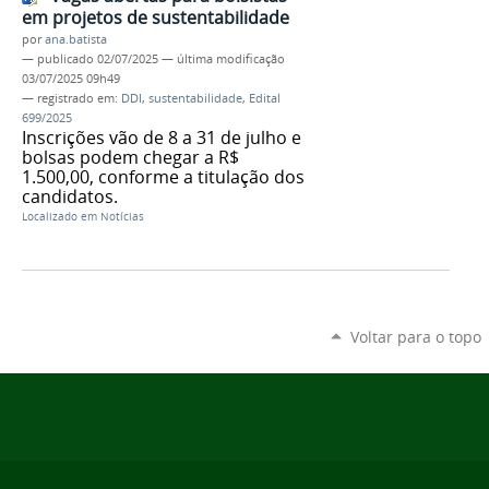
em projetos de sustentabilidade
por
ana.batista
—
publicado
02/07/2025
—
última modificação
03/07/2025 09h49
— registrado em:
DDI
,
sustentabilidade
,
Edital
699/2025
Inscrições vão de 8 a 31 de julho e
bolsas podem chegar a R$
1.500,00, conforme a titulação dos
candidatos.
Localizado em
Notícias
Voltar para o topo