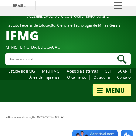
BRASIL
Simplifique!
ACESSIBILIDADE
ALTO CONTRASTE
MAPA DO SITE
Comunica BR
Instituto Federal de Educação, Ciência e Tecnologia de Minas Gerais
IFMG
Participe
Acesso à informação
MINISTÉRIO DA EDUCAÇÃO
Legislação
Buscar no portal
Bus
Canais
Estude no IFMG
Meu IFMG
Acesso a sistemas
SEI
SUAP
Área de imprensa
Orcamento
Ouvidoria
Contato
última modificação
02/07/2026 09h46