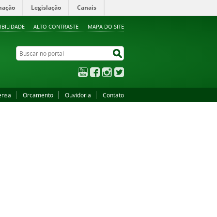
mação
Legislação
Canais
IBILIDADE
ALTO CONTRASTE
MAPA DO SITE
Buscar no portal
Buscar no portal
YouTube
Facebook
Instagram
Twitter
ensa
Orcamento
Ouvidoria
Contato