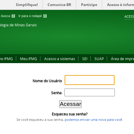
Simplifique!
Comunica BR
Participe
Acesso à infor
 a busca
3
Ir para o rodapé
4
ACESS
ologia de Minas Gerais
no IFMG
Meu IFMG
Acesso a sistemas
SEI
SUAP
Área de impr
Nome do Usuário
Senha
Esqueceu sua senha?
Se você esqueceu a sua senha,
podemos enviar uma nova para você
.