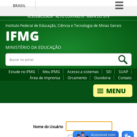
BRASIL
Simplifique!
ACESSIBILIDADE
ALTO CONTRASTE
MAPA DO SITE
Comunica BR
Instituto Federal de Educação, Ciência e Tecnologia de Minas Gerais
IFMG
Participe
Acesso à informação
MINISTÉRIO DA EDUCAÇÃO
Legislação
Buscar no portal
Bus
Canais
Estude no IFMG
Meu IFMG
Acesso a sistemas
SEI
SUAP
Área de imprensa
Orcamento
Ouvidoria
Contato
Nome do Usuário