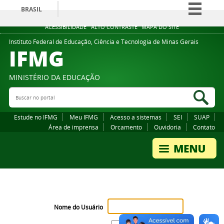
BRASIL
Simplifique!
ACESSIBILIDADE
ALTO CONTRASTE
MAPA DO SITE
Comunica BR
Instituto Federal de Educação, Ciência e Tecnologia de Minas Gerais
IFMG
Participe
Acesso à informação
MINISTÉRIO DA EDUCAÇÃO
Legislação
Buscar no portal
Bus
Canais
Estude no IFMG
Meu IFMG
Acesso a sistemas
SEI
SUAP
Área de imprensa
Orcamento
Ouvidoria
Contato
Nome do Usuário