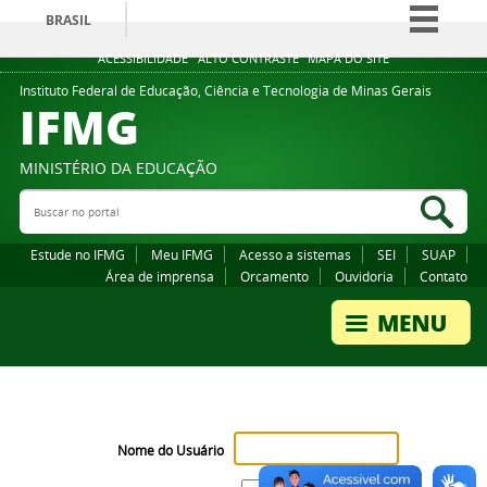
BRASIL
Simplifique!
ACESSIBILIDADE
ALTO CONTRASTE
MAPA DO SITE
Comunica BR
Instituto Federal de Educação, Ciência e Tecnologia de Minas Gerais
IFMG
Participe
Acesso à informação
MINISTÉRIO DA EDUCAÇÃO
Legislação
Buscar no portal
Bus
Canais
Estude no IFMG
Meu IFMG
Acesso a sistemas
SEI
SUAP
Área de imprensa
Orcamento
Ouvidoria
Contato
Nome do Usuário