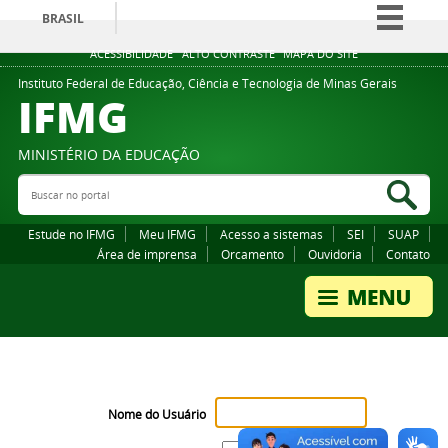
BRASIL
Simplifique!
ACESSIBILIDADE
ALTO CONTRASTE
MAPA DO SITE
Comunica BR
Instituto Federal de Educação, Ciência e Tecnologia de Minas Gerais
IFMG
Participe
Acesso à informação
MINISTÉRIO DA EDUCAÇÃO
Legislação
Buscar no portal
Bus
Canais
Estude no IFMG
Meu IFMG
Acesso a sistemas
SEI
SUAP
Área de imprensa
Orcamento
Ouvidoria
Contato
Nome do Usuário