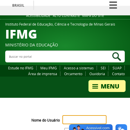
BRASIL
Simplifique!
ACESSIBILIDADE
ALTO CONTRASTE
MAPA DO SITE
Comunica BR
Instituto Federal de Educação, Ciência e Tecnologia de Minas Gerais
IFMG
Participe
Acesso à informação
MINISTÉRIO DA EDUCAÇÃO
Legislação
Buscar no portal
Bus
Canais
Estude no IFMG
Meu IFMG
Acesso a sistemas
SEI
SUAP
Área de imprensa
Orcamento
Ouvidoria
Contato
Nome do Usuário