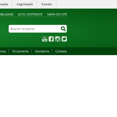
mação
Legislação
Canais
IBILIDADE
ALTO CONTRASTE
MAPA DO SITE
Buscar no portal
Buscar no portal
YouTube
Facebook
Instagram
Twitter
ensa
Orcamento
Ouvidoria
Contato