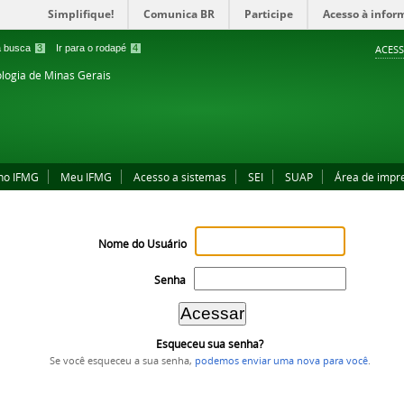
Simplifique!
Comunica BR
Participe
Acesso à infor
 a busca
3
Ir para o rodapé
4
ACESS
ologia de Minas Gerais
no IFMG
Meu IFMG
Acesso a sistemas
SEI
SUAP
Área de impr
Nome do Usuário
Senha
Esqueceu sua senha?
Se você esqueceu a sua senha,
podemos enviar uma nova para você
.