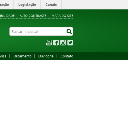
mação
Legislação
Canais
IBILIDADE
ALTO CONTRASTE
MAPA DO SITE
Buscar no portal
Buscar no portal
YouTube
Facebook
Instagram
Twitter
ensa
Orcamento
Ouvidoria
Contato