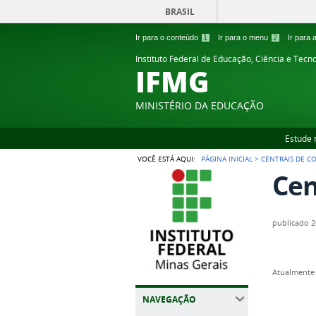
BRASIL
Ir para o conteúdo
1
Ir para o menu
2
Ir para
Instituto Federal de Educação, Ciência e Tecn
IFMG
MINISTÉRIO DA EDUCAÇÃO
Estude 
VOCÊ ESTÁ AQUI:
PÁGINA INICIAL
>
CENTRAIS DE 
Cen
publicado
2
Atualmente 
NAVEGAÇÃO