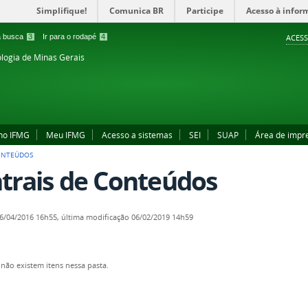
Simplifique!
Comunica BR
Participe
Acesso à infor
 a busca
3
Ir para o rodapé
4
ACESS
ologia de Minas Gerais
no IFMG
Meu IFMG
Acesso a sistemas
SEI
SUAP
Área de impr
CONTEÚDOS
trais de Conteúdos
6/04/2016 16h55,
última modificação
06/02/2019 14h59
não existem itens nessa pasta.