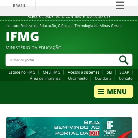
BRASIL
Simplifique!
ACESSIBILIDADE
ALTO CONTRASTE
MAPA DO SITE
Comunica BR
Instituto Federal de Educação, Ciência e Tecnologia de Minas Gerais
IFMG
Participe
Acesso à informação
MINISTÉRIO DA EDUCAÇÃO
Legislação
Buscar no portal
Bus
Canais
Estude no IFMG
Meu IFMG
Acesso a sistemas
SEI
SUAP
Área de imprensa
Orcamento
Ouvidoria
Contato