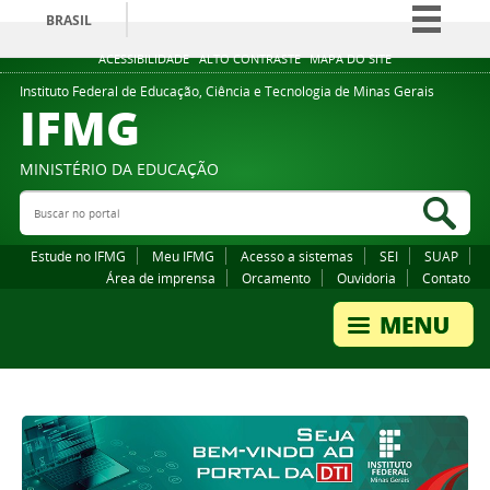
BRASIL
Simplifique!
ACESSIBILIDADE
ALTO CONTRASTE
MAPA DO SITE
Comunica BR
Instituto Federal de Educação, Ciência e Tecnologia de Minas Gerais
IFMG
Participe
Acesso à informação
MINISTÉRIO DA EDUCAÇÃO
Legislação
Buscar no portal
Bus
Canais
Estude no IFMG
Meu IFMG
Acesso a sistemas
SEI
SUAP
Área de imprensa
Orcamento
Ouvidoria
Contato