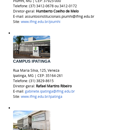
Piumhi, MG | CEP: 37925-000
Telefone: (37) 3412-0678 ou 3412-0172
Diretor-geral:
Humberto Coelho de Melo
E-mail: assuntosinstitucionais.piumhi@ifmg.edu.br
Site:
www.ifmg.edu.br/piumhi
CAMPUS IPATINGA
Rua Maria Silva, 125, Veneza
Ipatinga, MG | CEP: 35164-261
Telefone: (31) 3829-8615
Diretor-geral:
Rafael Martins Ribeiro
E-mail:
gabinete.ipatinga@ifmg.edu.br
Site:
www.ifmg.edu.br/ipatinga