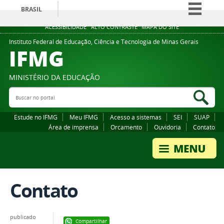
BRASIL
Simplifique!
ACESSIBILIDADE
ALTO CONTRASTE
MAPA DO SITE
Comunica BR
Instituto Federal de Educação, Ciência e Tecnologia de Minas Gerais
IFMG
Participe
Acesso à informação
MINISTÉRIO DA EDUCAÇÃO
Legislação
Buscar no portal
Bus
Canais
Estude no IFMG
Meu IFMG
Acesso a sistemas
SEI
SUAP
Área de imprensa
Orcamento
Ouvidoria
Contato
Contato
publicado
Compartilhar