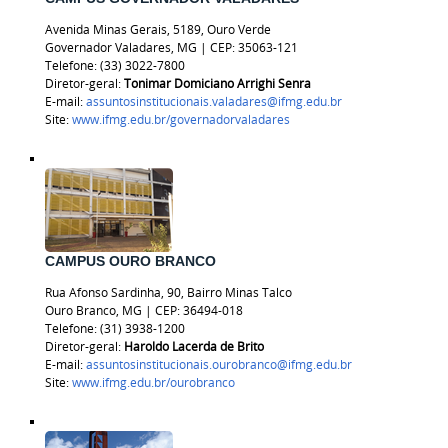
Avenida Minas Gerais, 5189, Ouro Verde
Governador Valadares, MG | CEP: 35063-121
Telefone: (33) 3022-7800
Diretor-geral:
Tonimar Domiciano Arrighi Senra
E-mail:
assuntosinstitucionais.valadares@ifmg.edu.br
Site:
www.ifmg.edu.br/governadorvaladares
CAMPUS OURO BRANCO
Rua Afonso Sardinha, 90, Bairro Minas Talco
Ouro Branco, MG | CEP: 36494-018
Telefone:
(31) 3938-1200
Diretor-geral:
Haroldo Lacerda de Brito
E-mail:
assuntosinstitucionais.ourobranco@ifmg.edu.br
Site:
www.ifmg.edu.br/ourobranco