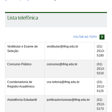
Lista telefônica
VOLTAR AO TOPO
Vestibular e Exame de
vestibular@ifmg.edu.br
(31)
Seleção
2513-
5180
Concurso Público
concurso@ifmg.edu.br
(31)
2513-
5210
Coordenadoria de
cra.reitoria@ifmg.edu.br
(31)
Registro Acadêmico
2513-
5125
Assistência Estudantil
politicasinclusivas@ifmg.edu.br
(31)
2513-
5173