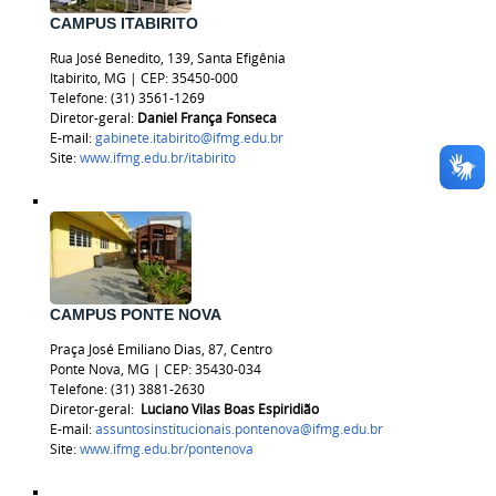
CAMPUS ITABIRITO
Rua José Benedito, 139, Santa Efigênia
Itabirito, MG | CEP: 35450-000
Telefone: (31) 3561-1269
Diretor-geral:
Daniel França Fonseca
E-mail:
gabinete.itabirito@ifmg.edu.br
Site:
www.ifmg.edu.br/itabirito
CAMPUS PONTE NOVA
Praça José Emiliano Dias, 87, Centro
Ponte Nova, MG | CEP: 35430-034
Telefone: (31) 3881-2630
Diretor-geral:
Luciano Vilas Boas Espiridião
E-mail:
assuntosinstitucionais.pontenova@ifmg.edu.br
Site:
www.ifmg.edu.br/pontenova