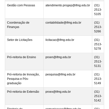
Gestão com Pessoas
atendimento.progep@ifmg.edu.br
(31)
2513-
5105
Coordenação de
contabilidade@ifmg.edu.br
(31)
Finanças
2513-
5266
Setor de Licitações
licitacao@ifmg.edu.br
(31)
2513-
5278
Pró-reitoria de Ensino
proen@ifmg.edu.br
(31)
2513-
5131
Pró-reitoria de Inovação,
pesquisa@ifmg.edu.br
(31)
Pesquisa e Pós-
2513-
graduação
5149
Pró-reitoria de Extensão
proex@ifmg.edu.br
(31)
2513-
5142
Diretoria de
comunicacao@ifmg.edu.br
(31)