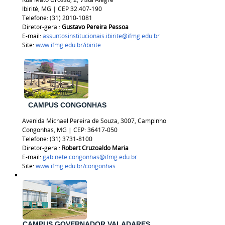
Ibirité, MG | CEP 32.407-190
Telefone: (31) 2010-1081
Diretor-geral:
Gustavo Pereira Pessoa
E-mail:
assuntosinstitucionais.ibirite@ifmg.edu.br
Site:
www.ifmg.edu.br/ibirite
CAMPUS CONGONHAS
Avenida Michael Pereira de Souza, 3007, Campinho
Congonhas, MG | CEP: 36417-050
Telefone: (31) 3731-8100
Diretor-geral:
Robert Cruzoaldo Maria
E-mail:
gabinete.congonhas@ifmg.edu.br
Site:
www.ifmg.edu.br/congonhas
CAMPUS GOVERNADOR VALADARES