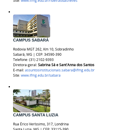
Site:
www.ifmg.edu.br/ribeiraodasneves
CAMPUS SABARÁ
Rodovia MGT 262, Km 10, Sobradinho
Sabará, MG | CEP: 34590-390
Telefone: (31) 2102-9393
Diretora-geral:
Sabrina Sá e Sant'Anna dos Santos
E-mail:
assuntosinstitucionais.sabara@ifmg.edu.br
Site:
www.ifmg.edu.br/sabara
CAMPUS SANTA LUZIA
Rua Érico Veríssimo, 317, Londrina
Santa Luzia, MG | CEP: 33115-390