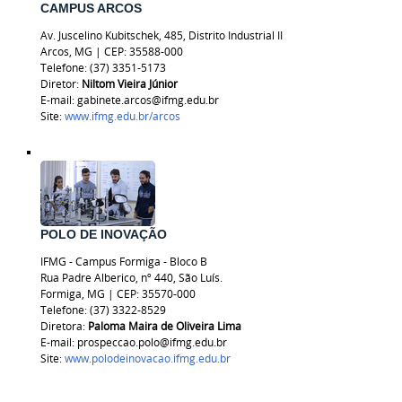
CAMPUS ARCOS
Av. Juscelino Kubitschek, 485, Distrito Industrial II
Arcos, MG
|
CEP: 35588-000
Telefone: (37) 3351-5173
Diretor:
Niltom Vieira Júnior
E-mail: gabinete.arcos@ifmg.edu.br
Site:
www.ifmg.edu.br/arcos
POLO DE INOVAÇÃO
IFMG - Campus Formiga - Bloco B
Rua Padre Alberico, nº 440, São Luís.
Formiga, MG | CEP: 35570-000
Telefone: (37) 3322-8529
Diretora:
Paloma Maira de Oliveira Lima
E-mail: prospeccao.polo@ifmg.edu.br
Site:
www.polodeinovacao.ifmg.edu.br