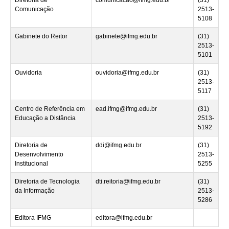
Comunicação
2513-
5108
Gabinete do Reitor
gabinete@ifmg.edu.br
(31)
2513-
5101
Ouvidoria
ouvidoria@ifmg.edu.br
(31)
2513-
5117
Centro de Referência em
ead.ifmg@ifmg.edu.br
(31)
Educação a Distância
2513-
5192
Diretoria de
ddi@ifmg.edu.br
(31)
Desenvolvimento
2513-
Institucional
5255
Diretoria de Tecnologia
dti.reitoria@ifmg.edu.br
(31)
da Informação
2513-
5286
Editora IFMG
editora@ifmg.edu.br