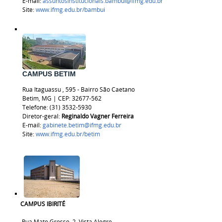
E-mail:
assuntosinstitucionais.bambui@ifmg.edu.br
Site:
www.ifmg.edu.br/bambui
CAMPUS BETIM
Rua
Itaguassu
, 595 - Bairro São Caetano
Betim, MG | CEP:
32677-562
Telefone: (31) 3532-5930
Diretor-geral:
Reginaldo Vagner Ferreira
E-mail:
gabinete.betim@ifmg.edu.br
Site:
www.ifmg.edu.br/betim
CAMPUS IBIRITÉ
Rua Mato Grosso, 2, Vista Alegre