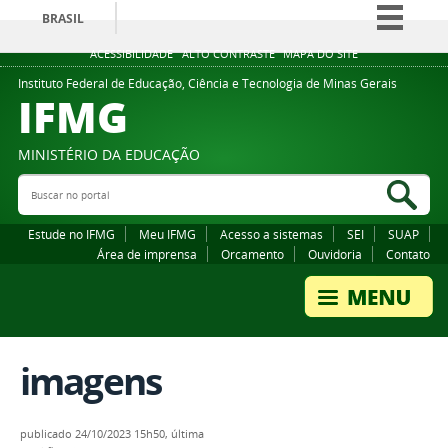
BRASIL
Simplifique!
ACESSIBILIDADE
ALTO CONTRASTE
MAPA DO SITE
Comunica BR
Instituto Federal de Educação, Ciência e Tecnologia de Minas Gerais
IFMG
Participe
Acesso à informação
MINISTÉRIO DA EDUCAÇÃO
Legislação
Buscar no portal
Bus
Canais
Estude no IFMG
Meu IFMG
Acesso a sistemas
SEI
SUAP
Área de imprensa
Orcamento
Ouvidoria
Contato
imagens
publicado
24/10/2023 15h50,
última