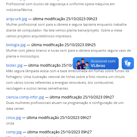
Profissional com óculos de segurança e uniforme opera máquina em
indústria/fábrica.
arqu-urb.jpg
— última modificação 25/10/2023 09h23
Mulher profissional sorri para a câmera e segura lapiseira enquanto trabalha
diante de computador. Na tela vemos planta baixa/projeto. Sobre a mesa
vemos projetos arquitetônicos impressos.
biologia.jpg
— última modificação 25/10/2023 09h25
Mulher com jaleco branco e luvas sorri para a câmera enquanto segura vaso de
planta e microscópio.
biotec.jpg
— última modificação 25/10/2023 09h27
Mão segura lâmpada acesa com a base embrulhada em folhas sobre fundo de
folhagens. Uma ilustração vetorial de linhas sobre a foto mostra um círculo
com vários ícones referentes a energias renováveis, bio combustível,
reciclagem e outros temas semelhantes.
ciencia-comp-infor.jpg
— última modificação 25/10/2023 09h27
Duas mulheres profissionais atuam na programação e configuração de um
data center.
cinza.jpg
— última modificação 25/10/2023 09h27
cinza
comp.jpg
— última modificação 25/10/2023 09h27