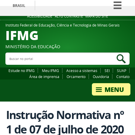
BRASIL
Simplifique!
ACESSIBILIDADE
ALTO CONTRASTE
MAPA DO SITE
Comunica BR
Instituto Federal de Educação, Ciência e Tecnologia de Minas Gerais
IFMG
Participe
Acesso à informação
MINISTÉRIO DA EDUCAÇÃO
Legislação
Buscar no portal
Bus
Canais
Estude no IFMG
Meu IFMG
Acesso a sistemas
SEI
SUAP
Área de imprensa
Orcamento
Ouvidoria
Contato
Instrução Normativa nº
1 de 07 de julho de 2020