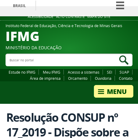
BRASIL
Simplifique!
ACESSIBILIDADE
ALTO CONTRASTE
MAPA DO SITE
Comunica BR
Instituto Federal de Educação, Ciência e Tecnologia de Minas Gerais
IFMG
Participe
Acesso à informação
MINISTÉRIO DA EDUCAÇÃO
Legislação
Buscar no portal
Bus
Canais
Estude no IFMG
Meu IFMG
Acesso a sistemas
SEI
SUAP
Área de imprensa
Orcamento
Ouvidoria
Contato
Resolução CONSUP nº
17_2019 - Dispõe sobre a