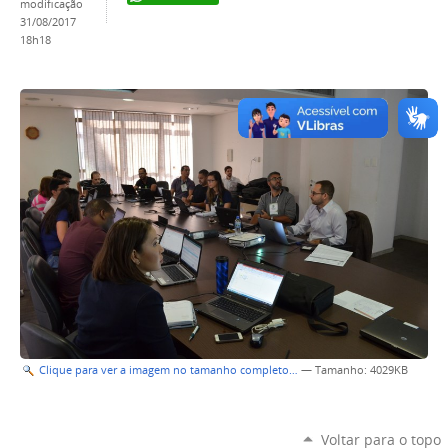
modificação
31/08/2017
18h18
Clique para ver a imagem no tamanho completo…
—
Tamanho
: 4029KB
Voltar para o topo