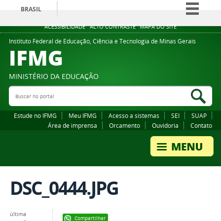
BRASIL
Simplifique!
ACESSIBILIDADE
ALTO CONTRASTE
MAPA DO SITE
Comunica BR
Instituto Federal de Educação, Ciência e Tecnologia de Minas Gerais
IFMG
Participe
Acesso à informação
MINISTÉRIO DA EDUCAÇÃO
Legislação
Buscar no portal
Bus
Canais
Estude no IFMG
Meu IFMG
Acesso a sistemas
SEI
SUAP
Área de imprensa
Orcamento
Ouvidoria
Contato
DSC_0444.JPG
última
Compartilhar