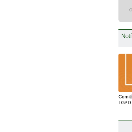
Notí
Comitê
LGPD 