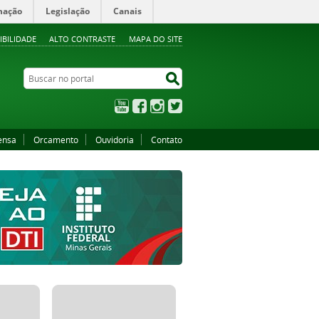
mação
Legislação
Canais
IBILIDADE
ALTO CONTRASTE
MAPA DO SITE
Buscar no portal
Buscar no portal
YouTube
Facebook
Instagram
Twitter
ensa
Orcamento
Ouvidoria
Contato