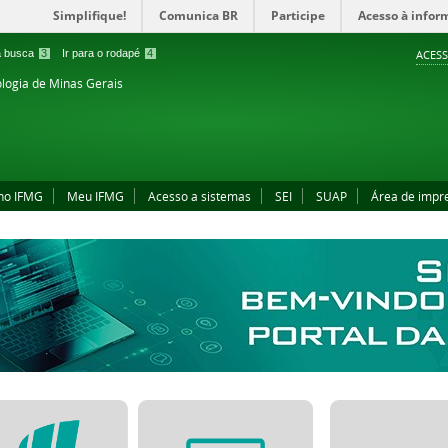
Simplifique!
Comunica BR
Participe
Acesso à infor
 a busca
3
Ir para o rodapé
4
ACESS
ologia de Minas Gerais
no IFMG
Meu IFMG
Acesso a sistemas
SEI
SUAP
Área de impr