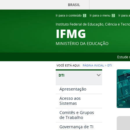
BRASIL
Ir para o conteúdo
1
Ir para o menu
2
Ir para
Instituto Federal de Educação, Ciência e Tecn
IFMG
MINISTÉRIO DA EDUCAÇÃO
Estude 
VOCÊ ESTÁ AQUI:
PÁGINA INICIAL
>
DTI
DTI
Apresentação
Acesso aos
Sistemas
Comitês e Grupos
de Trabalho
Governança de TI