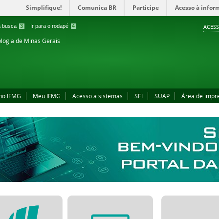
Simplifique!
Comunica BR
Participe
Acesso à infor
 a busca
3
Ir para o rodapé
4
ACESS
ologia de Minas Gerais
no IFMG
Meu IFMG
Acesso a sistemas
SEI
SUAP
Área de impr