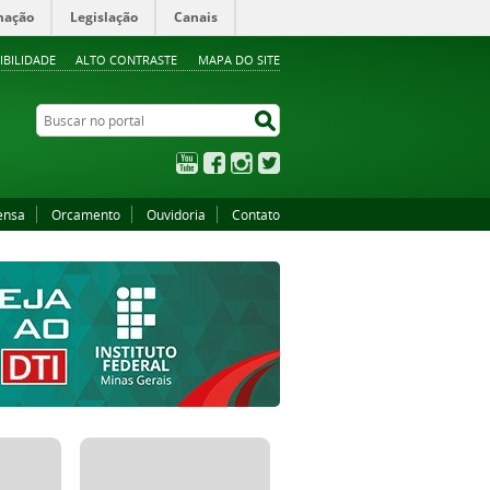
mação
Legislação
Canais
IBILIDADE
ALTO CONTRASTE
MAPA DO SITE
Buscar no portal
Buscar no portal
YouTube
Facebook
Instagram
Twitter
ensa
Orcamento
Ouvidoria
Contato