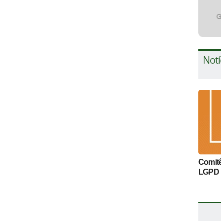
Notí
Comitê
LGPD 