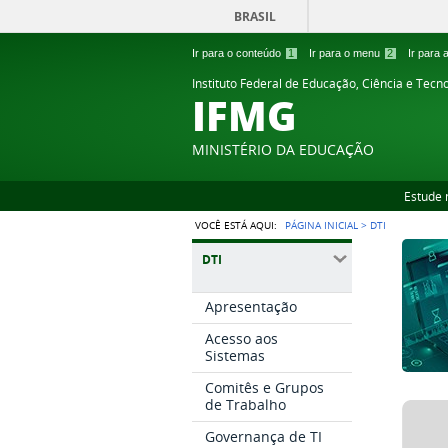
BRASIL
Ir para o conteúdo
1
Ir para o menu
2
Ir para
Instituto Federal de Educação, Ciência e Tecn
IFMG
MINISTÉRIO DA EDUCAÇÃO
Estude 
VOCÊ ESTÁ AQUI:
PÁGINA INICIAL
>
DTI
DTI
Apresentação
Acesso aos
Sistemas
Comitês e Grupos
de Trabalho
Governança de TI