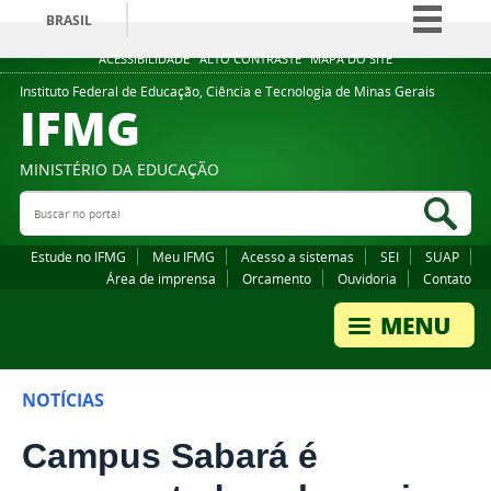
BRASIL
Simplifique!
ACESSIBILIDADE
ALTO CONTRASTE
MAPA DO SITE
Comunica BR
Instituto Federal de Educação, Ciência e Tecnologia de Minas Gerais
IFMG
Participe
Acesso à informação
MINISTÉRIO DA EDUCAÇÃO
Legislação
Buscar no portal
Bus
Canais
Estude no IFMG
Meu IFMG
Acesso a sistemas
SEI
SUAP
Área de imprensa
Orcamento
Ouvidoria
Contato
NOTÍCIAS
Campus Sabará é