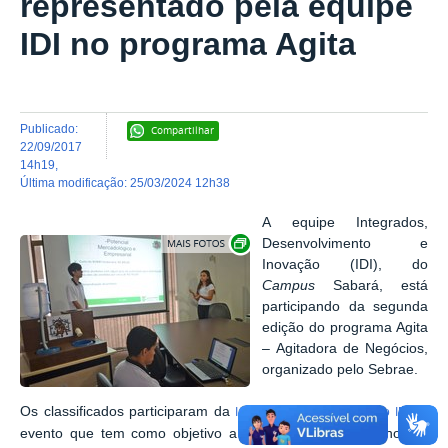
representado pela equipe
IDI no programa Agita
publicado
:
Compartilhar
22/09/2017
14h19
,
última modificação
:
25/03/2024 12h38
A equipe Integrados,
Exibir carrossel de imagens
Desenvolvimento e
Inovação (IDI), do
Campus
Sabará, está
participando da segunda
edição do programa Agita
– Agitadora de Negócios,
organizado pelo Sebrae.
Os classificados participaram da
,
I Olimpíada de Inovação do IFMG
evento que tem como objetivo a estimulação do trabalho em