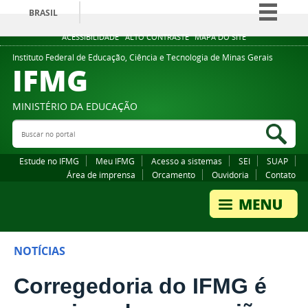
BRASIL
Simplifique!
ACESSIBILIDADE
ALTO CONTRASTE
MAPA DO SITE
Comunica BR
Instituto Federal de Educação, Ciência e Tecnologia de Minas Gerais
IFMG
Participe
Acesso à informação
MINISTÉRIO DA EDUCAÇÃO
Legislação
Buscar no portal
Bus
Canais
Estude no IFMG
Meu IFMG
Acesso a sistemas
SEI
SUAP
Área de imprensa
Orcamento
Ouvidoria
Contato
NOTÍCIAS
Corregedoria do IFMG é