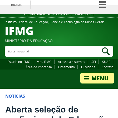
BRASIL
Simplifique!
ACESSIBILIDADE
ALTO CONTRASTE
MAPA DO SITE
Comunica BR
Instituto Federal de Educação, Ciência e Tecnologia de Minas Gerais
IFMG
Participe
Acesso à informação
MINISTÉRIO DA EDUCAÇÃO
Legislação
Buscar no portal
Bus
Canais
Estude no IFMG
Meu IFMG
Acesso a sistemas
SEI
SUAP
Área de imprensa
Orcamento
Ouvidoria
Contato
NOTÍCIAS
Aberta seleção de