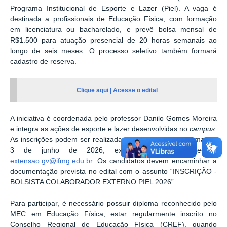
Programa Institucional de Esporte e Lazer (Piel). A vaga é
destinada a profissionais de Educação Física, com formação
em licenciatura ou bacharelado, e prevê bolsa mensal de
R$1.500 para atuação presencial de 20 horas semanais ao
longo de seis meses. O processo seletivo também formará
cadastro de reserva.
Clique aqui | Acesse o edital
A iniciativa é coordenada pelo professor Danilo Gomes Moreira
e integra as ações de esporte e lazer desenvolvidas no
campus
.
As inscrições podem ser realizadas entre os dias 20 de maio e
3 de junho de 2026, exclusivamente pelo e-mail
extensao.gv@ifmg.edu.br
. Os candidatos devem encaminhar a
documentação prevista no edital com o assunto “INSCRIÇÃO -
BOLSISTA COLABORADOR EXTERNO PIEL 2026”.
Para participar, é necessário possuir diploma reconhecido pelo
MEC em Educação Física, estar regularmente inscrito no
Conselho Regional de Educação Física (CREF), quando