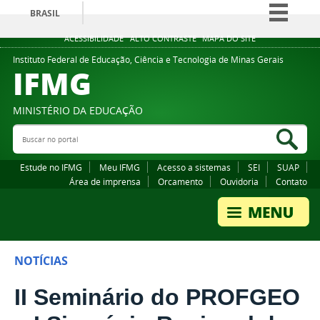
BRASIL
Simplifique!
ACESSIBILIDADE
ALTO CONTRASTE
MAPA DO SITE
Comunica BR
Instituto Federal de Educação, Ciência e Tecnologia de Minas Gerais
IFMG
Participe
Acesso à informação
MINISTÉRIO DA EDUCAÇÃO
Legislação
Buscar no portal
Bus
Canais
Estude no IFMG
Meu IFMG
Acesso a sistemas
SEI
SUAP
Área de imprensa
Orcamento
Ouvidoria
Contato
NOTÍCIAS
II Seminário do PROFGEO