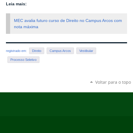
Leia mais:
MEC avalia futuro curso de Direito no Campus Arcos com
nota máxima
registrado em:
Direito
Campus Arcos
Vestibular
Processo Seletivo
Voltar para o topo