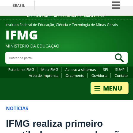
BRASIL
Simplifique!
ACESSIBILIDADE
ALTO CONTRASTE
MAPA DO SITE
Comunica BR
Instituto Federal de Educação, Ciência e Tecnologia de Minas Gerais
IFMG
Participe
Acesso à informação
MINISTÉRIO DA EDUCAÇÃO
Legislação
Buscar no portal
Bus
Canais
Estude no IFMG
Meu IFMG
Acesso a sistemas
SEI
SUAP
Área de imprensa
Orcamento
Ouvidoria
Contato
NOTÍCIAS
IFMG realiza primeiro