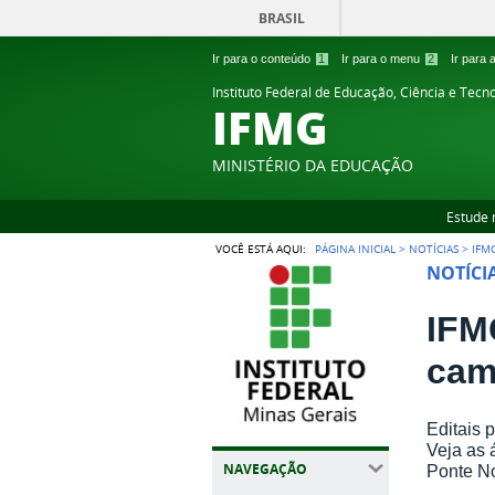
BRASIL
Ir para o conteúdo
1
Ir para o menu
2
Ir para
Instituto Federal de Educação, Ciência e Tecn
IFMG
MINISTÉRIO DA EDUCAÇÃO
Estude 
VOCÊ ESTÁ AQUI:
PÁGINA INICIAL
>
NOTÍCIAS
>
IFM
NOTÍCI
IFM
cam
Editais 
Veja as 
NAVEGAÇÃO
Ponte N