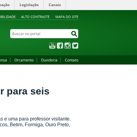
mação
Legislação
Canais
IBILIDADE
ALTO CONTRASTE
MAPA DO SITE
Buscar no portal
Buscar no portal
YouTube
Facebook
Instagram
Twitter
ensa
Orcamento
Ouvidoria
Contato
r para seis
s e uma para professor visitante.
cos, Betim, Formiga, Ouro Preto,