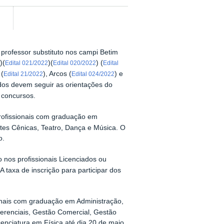
professor substituto nos campi Betim
)(
)(
) (
Edital 021/2022
Edital 020/2022
Edital
 (
), Arcos (
) e
Edital 21/2022
Edital 024/2022
ados devem seguir as orientações do
e concursos.
rofissionais com graduação em
Artes Cênicas, Teatro, Dança e Música. O
o.
do nos profissionais Licenciados ou
 taxa de inscrição para participar dos
ionais com graduação em Administração,
erenciais, Gestão Comercial, Gestão
enciatura em Física até dia 20 de maio.