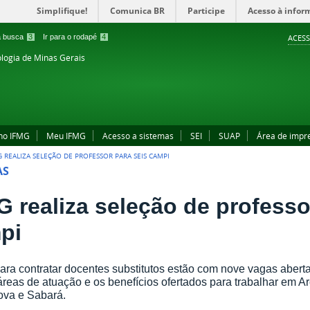
Simplifique!
Comunica BR
Participe
Acesso à infor
 a busca
3
Ir para o rodapé
4
ACESS
ologia de Minas Gerais
no IFMG
Meu IFMG
Acesso a sistemas
SEI
SUAP
Área de impr
G REALIZA SELEÇÃO DE PROFESSOR PARA SEIS CAMPI
AS
G realiza seleção de professo
pi
para contratar docentes substitutos estão com nove vagas aberta
áreas de atuação e os benefícios ofertados para trabalhar em Ar
ova e Sabará.