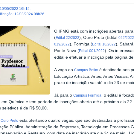
10/05/2022 16h15
,
dificação
:
12/03/2024 08h26
O IFMG está com inscrições abertas para 
(
), Ouro Preto (Edital
Edital 22/2022
022/2022
), Formiga (
), Sabará
019/2022
Edital 18/2022
Ponte Nova (
). Os interess
Edital 001/2022
edital e efetuar a inscrição pela página d
A vaga do
é destinada aos p
Campus Betim
Educação Artística, Artes, Artes Visuais, 
prazo de inscrição vai até o dia 23 de mai
Já para o
, o edital é foca
Campus Formiga
 em Química e tem período de inscrições aberto até o próximo dia 22. A
 seletivos é de R$ 50,00.
está ofertando quatro vagas, que são destinadas a profiss
Ouro Preto
ação Pública, Administração de Empresas, Tecnologia em Processos G
Conservação e Restauro, com data de inscrição até dia 24 de maio. Lic