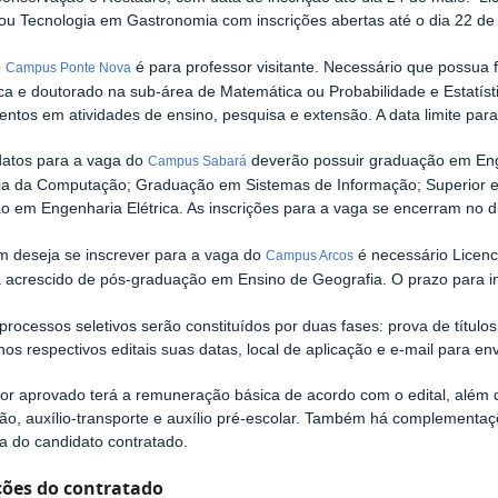
ou Tecnologia em Gastronomia com inscrições abertas até o dia 22 de
o
é para professor visitante. Necessário que possua
Campus Ponte Nova
a e doutorado na sub-área de Matemática ou Probabilidade e Estatísti
ntos em atividades de ensino, pesquisa e extensão. A data limite para
datos para a vaga do
deverão possuir graduação em E
Campus Sabará
ia da Computação; Graduação em Sistemas de Informação; Superior 
 em Engenharia Elétrica. As inscrições para a vaga se encerram no d
 deseja se inscrever para a vaga do
é necessário Licen
Campus Arcos
 acrescido de pós-graduação em Ensino de Geografia. O prazo para in
processos seletivos serão constituídos por duas fases: prova de títul
 nos respectivos editais suas datas, local de aplicação e e-mail para 
or aprovado terá a remuneração básica de acordo com o edital, além d
ão, auxílio-transporte e auxílio pré-escolar. Também há complement
 do candidato contratado.
ções do contratado