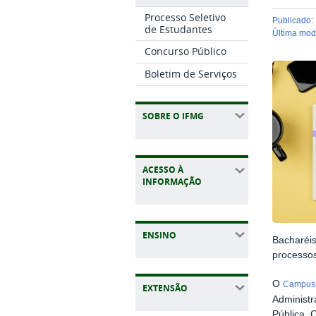
Processo Seletivo
publicado
:
de Estudantes
última mo
Concurso Público
Boletim de Serviços
SOBRE O IFMG
ACESSO À
INFORMAÇÃO
ENSINO
Bacharéis
processos
O
Campus 
EXTENSÃO
Administr
Pública, 