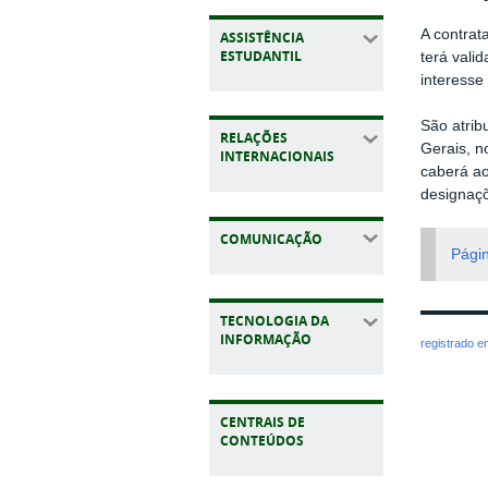
A contrat
ASSISTÊNCIA
ESTUDANTIL
terá vali
interesse
São atrib
RELAÇÕES
Gerais, n
INTERNACIONAIS
caberá ao
designaçõ
COMUNICAÇÃO
Págin
TECNOLOGIA DA
INFORMAÇÃO
registrado 
CENTRAIS DE
CONTEÚDOS