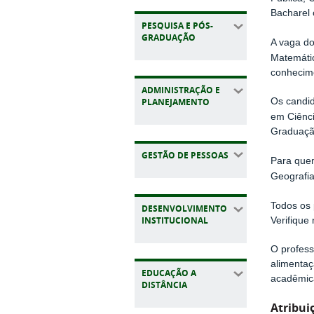
Bacharel 
PESQUISA E PÓS-
GRADUAÇÃO
A vaga d
Matemátic
conhecime
ADMINISTRAÇÃO E
PLANEJAMENTO
Os candi
em Ciênc
Graduação
GESTÃO DE PESSOAS
Para quem
Geografia
Todos os 
DESENVOLVIMENTO
INSTITUCIONAL
Verifique
O profess
alimentaç
EDUCAÇÃO A
acadêmica
DISTÂNCIA
Atribui