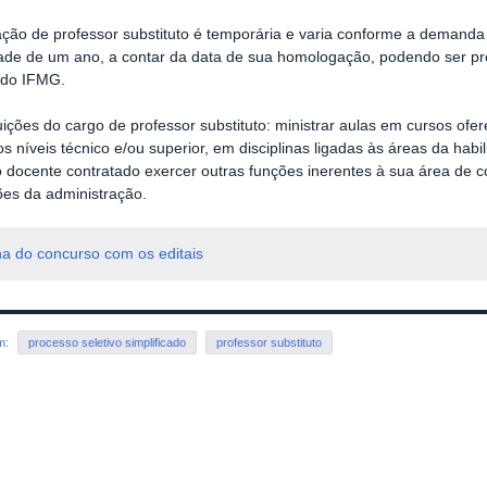
ação de professor substituto é temporária e varia conforme a demand
dade de um ano, a contar da data de sua homologação, podendo ser pr
 do IFMG.
uições do cargo de professor substituto: ministrar aulas em cursos ofer
os níveis técnico e/ou superior, em disciplinas ligadas às áreas da hab
 docente contratado exercer outras funções inerentes à sua área de co
es da administração.
a do concurso com os editais
em:
processo seletivo simplificado
professor substituto