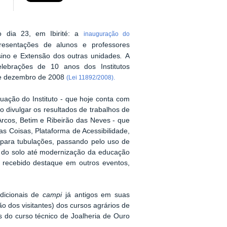
o dia 23, em Ibirité: a
inauguração do
sentações de alunos e professores
sino e Extensão dos outras unidades
.
A
lebrações de 10 anos dos Institutos
 de dezembro de 2008
(Lei 11892/2008).
uação do Instituto - que hoje conta com
 divulgar os resultados de trabalhos de
Arcos, Betim e Ribeirão das Neves - que
as Coisas, Plataforma de Acessibilidade,
 para tubulações, passando pelo uso de
 do solo até modernização da educação
m recebido destaque em outros eventos,
adicionais de
campi
já antigos em suas
o dos visitantes) dos cursos agrários de
 do curso técnico de Joalheria de Ouro