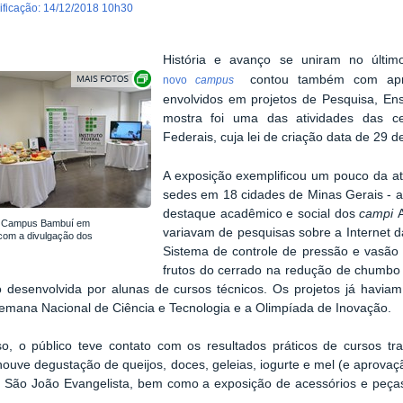
dificação
:
14/12/2018 10h30
História e avanço se uniram no últim
Exibir carrossel de imagens
contou também com apre
novo
campus
envolvidos em projetos de Pesquisa, En
mostra foi uma das atividades das ce
Federais, cuja lei de criação data de 29
A exposição exemplificou um pouco da at
sedes em 18 cidades de Minas Gerais - ao
destaque acadêmico e social dos
campi
o Campus Bambuí em
variavam de pesquisas sobre a Internet d
com a divulgação dos
Sistema de controle de pressão e vasão
frutos do cerrado na redução de chumbo
 desenvolvida por alunas de cursos técnicos. Os projetos já havia
mana Nacional de Ciência e Tecnologia e a Olimpíada de Inovação.
o, o público teve contato com os resultados práticos de cursos tr
houve degustação de queijos, doces, geleias, iogurte e mel (e aprovaçã
 São João Evangelista, bem como a exposição de acessórios e peças