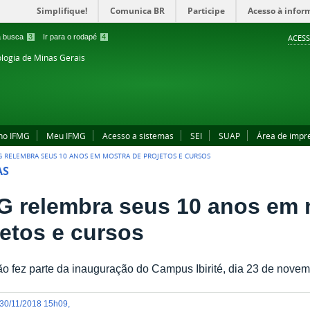
Simplifique!
Comunica BR
Participe
Acesso à infor
 a busca
3
Ir para o rodapé
4
ACESS
ologia de Minas Gerais
no IFMG
Meu IFMG
Acesso a sistemas
SEI
SUAP
Área de impr
G RELEMBRA SEUS 10 ANOS EM MOSTRA DE PROJETOS E CURSOS
AS
G relembra seus 10 anos em 
jetos e cursos
o fez parte da inauguração do Campus Ibirité, dia 23 de nove
30/11/2018 15h09
,