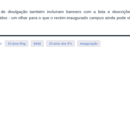
 de divulgação também incluíram banners com a lista e descriçõe
idos - um olhar para o que o recém-inaugurado
campus
ainda pode vi
em:
10 anos ifmg
ibirité
10 anos dos IFs
inauguração