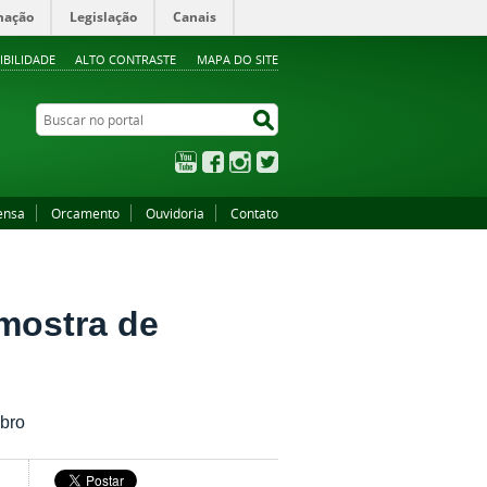
mação
Legislação
Canais
IBILIDADE
ALTO CONTRASTE
MAPA DO SITE
Buscar no portal
Buscar no portal
YouTube
Facebook
Instagram
Twitter
ensa
Orcamento
Ouvidoria
Contato
mostra de
mbro