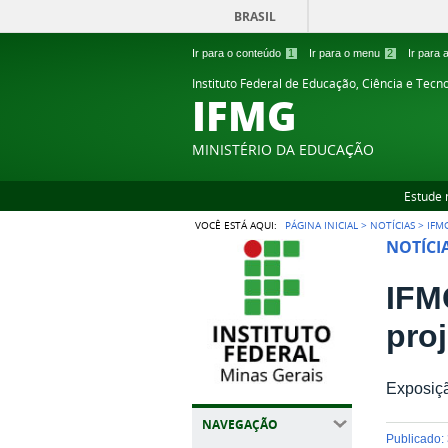
BRASIL
Ir para o conteúdo
1
Ir para o menu
2
Ir para
Instituto Federal de Educação, Ciência e Tecn
IFMG
MINISTÉRIO DA EDUCAÇÃO
Estude 
VOCÊ ESTÁ AQUI:
PÁGINA INICIAL
>
NOTÍCIAS
>
IFM
NOTÍCI
IFM
pro
Exposiçã
NAVEGAÇÃO
publicado
: