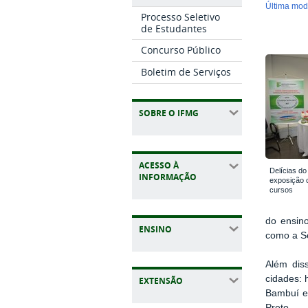
última mo
Processo Seletivo
de Estudantes
Concurso Público
Boletim de Serviços
SOBRE O IFMG
ACESSO À
Delícias d
INFORMAÇÃO
exposição 
cursos
do ensino
ENSINO
como a Se
Além diss
cidades: 
EXTENSÃO
Bambuí e
Preto.