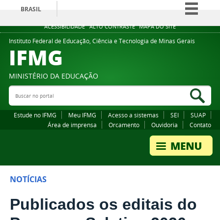
BRASIL
Simplifique!
ACESSIBILIDADE
ALTO CONTRASTE
MAPA DO SITE
Comunica BR
Instituto Federal de Educação, Ciência e Tecnologia de Minas Gerais
IFMG
Participe
Acesso à informação
MINISTÉRIO DA EDUCAÇÃO
Legislação
Buscar no portal
Bus
Canais
Estude no IFMG
Meu IFMG
Acesso a sistemas
SEI
SUAP
Área de imprensa
Orcamento
Ouvidoria
Contato
NOTÍCIAS
Publicados os editais do