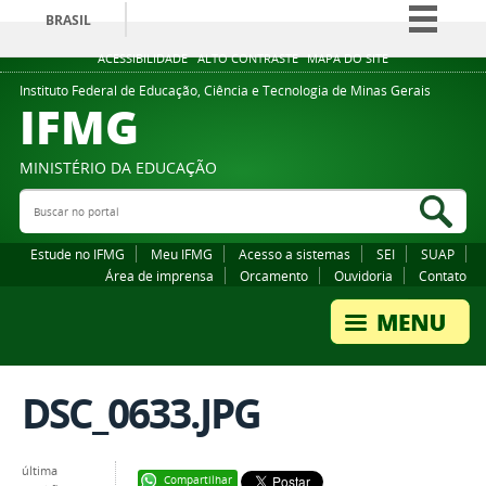
BRASIL
Simplifique!
ACESSIBILIDADE
ALTO CONTRASTE
MAPA DO SITE
Comunica BR
Instituto Federal de Educação, Ciência e Tecnologia de Minas Gerais
IFMG
Participe
Acesso à informação
MINISTÉRIO DA EDUCAÇÃO
Legislação
Buscar no portal
Bus
Canais
Estude no IFMG
Meu IFMG
Acesso a sistemas
SEI
SUAP
Área de imprensa
Orcamento
Ouvidoria
Contato
DSC_0633.JPG
última
Compartilhar