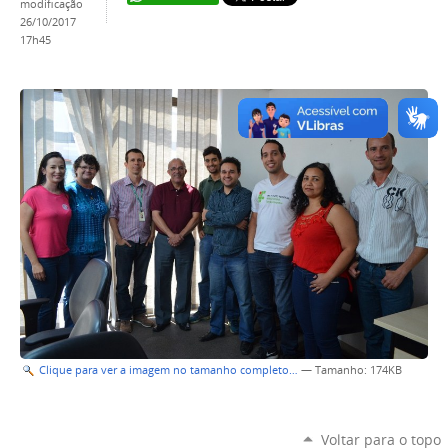
modificação
26/10/2017
17h45
Clique para ver a imagem no tamanho completo…
—
Tamanho
: 174KB
Voltar para o topo