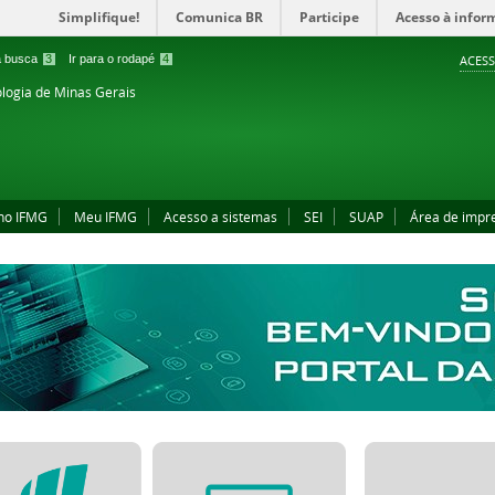
Simplifique!
Comunica BR
Participe
Acesso à infor
 a busca
3
Ir para o rodapé
4
ACESS
ologia de Minas Gerais
no IFMG
Meu IFMG
Acesso a sistemas
SEI
SUAP
Área de impr