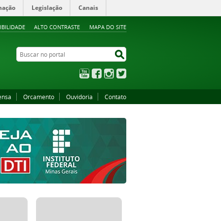
mação
Legislação
Canais
IBILIDADE
ALTO CONTRASTE
MAPA DO SITE
Buscar no portal
Buscar no portal
YouTube
Facebook
Instagram
Twitter
ensa
Orcamento
Ouvidoria
Contato