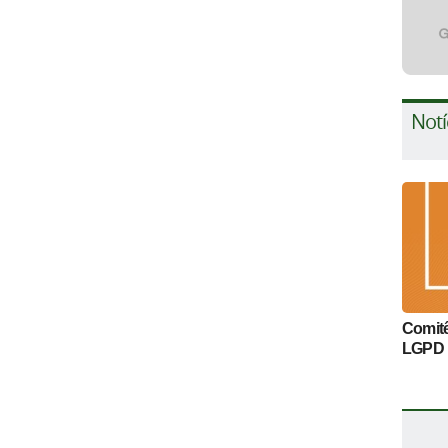
Notí
Comitê
LGPD 