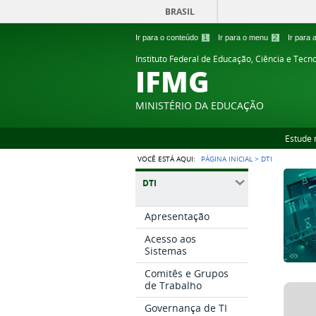
BRASIL
Ir para o conteúdo
1
Ir para o menu
2
Ir para
Instituto Federal de Educação, Ciência e Tecn
IFMG
MINISTÉRIO DA EDUCAÇÃO
Estude 
VOCÊ ESTÁ AQUI:
PÁGINA INICIAL
>
DTI
DTI
Apresentação
Acesso aos
Sistemas
Comitês e Grupos
de Trabalho
Governança de TI