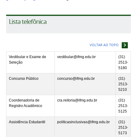
Lista telefônica
VOLTAR AO TOPO
Vestibular e Exame de
vestibular@ifmg.edu.br
(31)
Seleção
2513-
5180
Concurso Público
concurso@ifmg.edu.br
(31)
2513-
5210
Coordenadoria de
cra.reitoria@ifmg.edu.br
(31)
Registro Acadêmico
2513-
5125
Assistência Estudantil
politicasinclusivas@ifmg.edu.br
(31)
2513-
5173