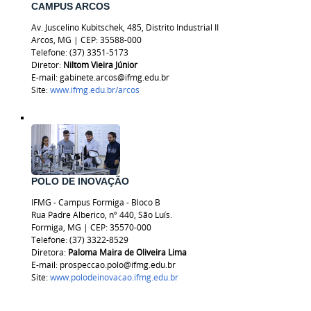
CAMPUS ARCOS
Av. Juscelino Kubitschek, 485, Distrito Industrial II
Arcos, MG
|
CEP: 35588-000
Telefone: (37) 3351-5173
Diretor:
Niltom Vieira Júnior
E-mail: gabinete.arcos@ifmg.edu.br
Site:
www.ifmg.edu.br/arcos
POLO DE INOVAÇÃO
IFMG - Campus Formiga - Bloco B
Rua Padre Alberico, nº 440, São Luís.
Formiga, MG | CEP: 35570-000
Telefone: (37) 3322-8529
Diretora:
Paloma Maira de Oliveira Lima
E-mail: prospeccao.polo@ifmg.edu.br
Site:
www.polodeinovacao.ifmg.edu.br