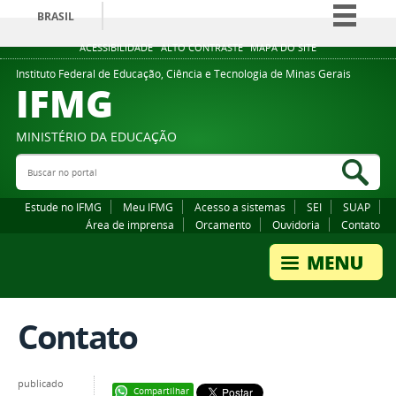
BRASIL
Simplifique!
ACESSIBILIDADE
ALTO CONTRASTE
MAPA DO SITE
Comunica BR
Instituto Federal de Educação, Ciência e Tecnologia de Minas Gerais
IFMG
Participe
Acesso à informação
MINISTÉRIO DA EDUCAÇÃO
Legislação
Buscar no portal
Bus
Canais
Estude no IFMG
Meu IFMG
Acesso a sistemas
SEI
SUAP
Área de imprensa
Orcamento
Ouvidoria
Contato
Contato
publicado
Compartilhar