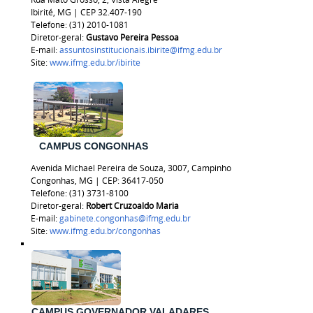
Ibirité, MG | CEP 32.407-190
Telefone: (31) 2010-1081
Diretor-geral:
Gustavo Pereira Pessoa
E-mail:
assuntosinstitucionais.ibirite@ifmg.edu.br
Site:
www.ifmg.edu.br/ibirite
CAMPUS CONGONHAS
Avenida Michael Pereira de Souza, 3007, Campinho
Congonhas, MG | CEP: 36417-050
Telefone: (31) 3731-8100
Diretor-geral:
Robert Cruzoaldo Maria
E-mail:
gabinete.congonhas@ifmg.edu.br
Site:
www.ifmg.edu.br/congonhas
CAMPUS GOVERNADOR VALADARES