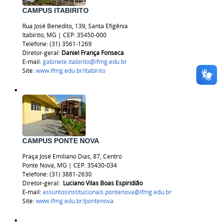
CAMPUS ITABIRITO
Rua José Benedito, 139, Santa Efigênia
Itabirito, MG | CEP: 35450-000
Telefone: (31) 3561-1269
Diretor-geral:
Daniel França Fonseca
E-mail:
gabinete.itabirito@ifmg.edu.br
Site:
www.ifmg.edu.br/itabirito
CAMPUS PONTE NOVA
Praça José Emiliano Dias, 87, Centro
Ponte Nova, MG | CEP: 35430-034
Telefone: (31) 3881-2630
Diretor-geral:
Luciano Vilas Boas Espiridião
E-mail:
assuntosinstitucionais.pontenova@ifmg.edu.br
Site:
www.ifmg.edu.br/pontenova