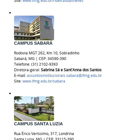
Site:
www.ifmg.edu.br/ribeiraodasneves
CAMPUS SABARÁ
Rodovia MGT 262, Km 10, Sobradinho
Sabará, MG | CEP: 34590-390
Telefone: (31) 2102-9393
Diretora-geral:
Sabrina Sá e Sant'Anna dos Santos
E-mail:
assuntosinstitucionais.sabara@ifmg.edu.br
Site:
www.ifmg.edu.br/sabara
CAMPUS SANTA LUZIA
Rua Érico Veríssimo, 317, Londrina
Santa Luzia, MG | CEP: 33115-390