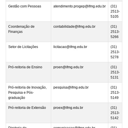
Gestão com Pessoas
atendimento.progep@ifmg.edu.br
(31)
2513-
5105
Coordenação de
contabilidade@ifmg.edu.br
(31)
Finanças
2513-
5266
Setor de Licitações
licitacao@ifmg.edu.br
(31)
2513-
5278
Pró-reitoria de Ensino
proen@ifmg.edu.br
(31)
2513-
5131
Pró-reitoria de Inovação,
pesquisa@ifmg.edu.br
(31)
Pesquisa e Pós-
2513-
graduação
5149
Pró-reitoria de Extensão
proex@ifmg.edu.br
(31)
2513-
5142
Diretoria de
comunicacao@ifmg.edu.br
(31)