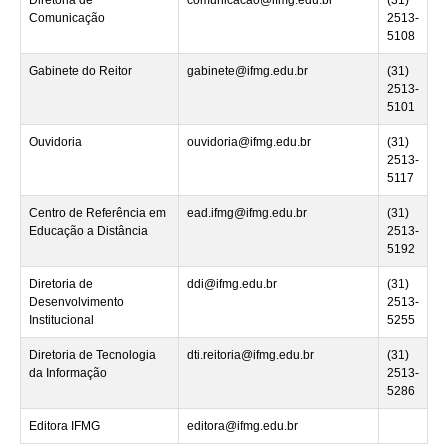
Comunicação
2513-
5108
Gabinete do Reitor
gabinete@ifmg.edu.br
(31)
2513-
5101
Ouvidoria
ouvidoria@ifmg.edu.br
(31)
2513-
5117
Centro de Referência em
ead.ifmg@ifmg.edu.br
(31)
Educação a Distância
2513-
5192
Diretoria de
ddi@ifmg.edu.br
(31)
Desenvolvimento
2513-
Institucional
5255
Diretoria de Tecnologia
dti.reitoria@ifmg.edu.br
(31)
da Informação
2513-
5286
Editora IFMG
editora@ifmg.edu.br