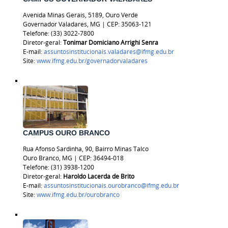
Avenida Minas Gerais, 5189, Ouro Verde
Governador Valadares, MG | CEP: 35063-121
Telefone: (33) 3022-7800
Diretor-geral:
Tonimar Domiciano Arrighi Senra
E-mail:
assuntosinstitucionais.valadares@ifmg.edu.br
Site:
www.ifmg.edu.br/governadorvaladares
CAMPUS OURO BRANCO
Rua Afonso Sardinha, 90, Bairro Minas Talco
Ouro Branco, MG | CEP: 36494-018
Telefone:
(31) 3938-1200
Diretor-geral:
Haroldo Lacerda de Brito
E-mail:
assuntosinstitucionais.ourobranco@ifmg.edu.br
Site:
www.ifmg.edu.br/ourobranco