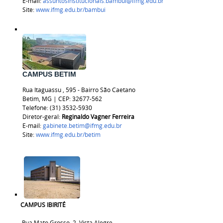
E-mail:
assuntosinstitucionais.bambui@ifmg.edu.br
Site:
www.ifmg.edu.br/bambui
CAMPUS BETIM
Rua
Itaguassu
, 595 - Bairro São Caetano
Betim, MG | CEP:
32677-562
Telefone: (31) 3532-5930
Diretor-geral:
Reginaldo Vagner Ferreira
E-mail:
gabinete.betim@ifmg.edu.br
Site:
www.ifmg.edu.br/betim
CAMPUS IBIRITÉ
Rua Mato Grosso, 2, Vista Alegre