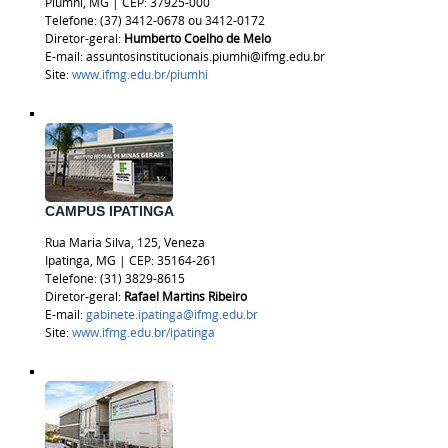
Piumhi, MG | CEP: 37925-000
Telefone: (37) 3412-0678 ou 3412-0172
Diretor-geral:
Humberto Coelho de Melo
E-mail: assuntosinstitucionais.piumhi@ifmg.edu.br
Site:
www.ifmg.edu.br/piumhi
CAMPUS IPATINGA
Rua Maria Silva, 125, Veneza
Ipatinga, MG | CEP: 35164-261
Telefone: (31) 3829-8615
Diretor-geral:
Rafael Martins Ribeiro
E-mail:
gabinete.ipatinga@ifmg.edu.br
Site:
www.ifmg.edu.br/ipatinga