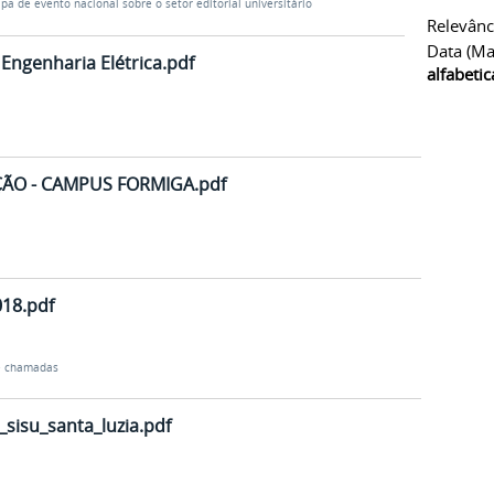
ipa de evento nacional sobre o setor editorial universitário
Relevânc
Data (ma
 Engenharia Elétrica.pdf
alfabeti
ÃO - CAMPUS FORMIGA.pdf
018.pdf
 e chamadas
sisu_santa_luzia.pdf