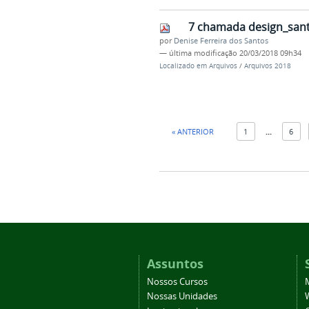
7 chamada design_sant
por
Denise Ferreira dos Santos
—
última modificação
20/03/2018 09h34
Localizado em
Arquivos
/
Arquivos 2018
« ANTERIOR
1
...
6
Assuntos
Nossos Cursos
Nossas Unidades