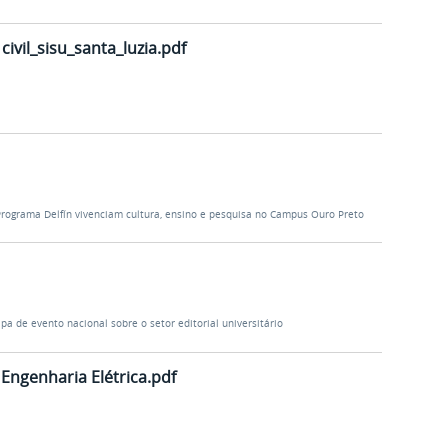
ivil_sisu_santa_luzia.pdf
Programa Delfín vivenciam cultura, ensino e pesquisa no Campus Ouro Preto
ipa de evento nacional sobre o setor editorial universitário
 Engenharia Elétrica.pdf