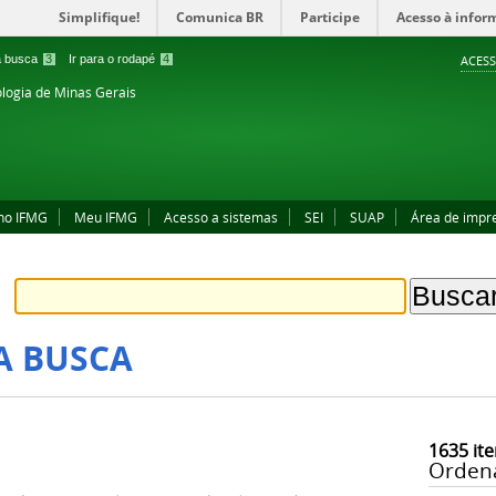
Simplifique!
Comunica BR
Participe
Acesso à infor
 a busca
3
Ir para o rodapé
4
ACESS
ologia de Minas Gerais
no IFMG
Meu IFMG
Acesso a sistemas
SEI
SUAP
Área de impr
A BUSCA
1635
ite
Orden