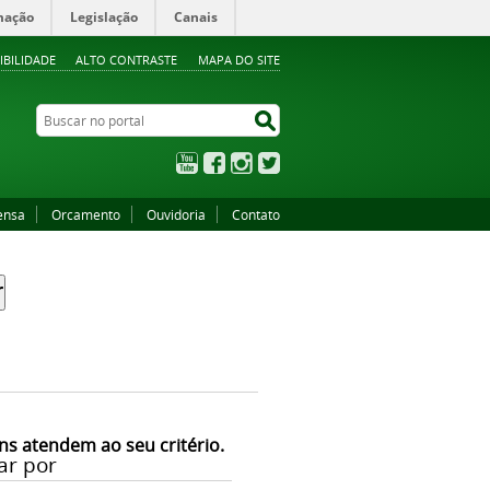
mação
Legislação
Canais
IBILIDADE
ALTO CONTRASTE
MAPA DO SITE
Buscar no portal
Buscar no portal
YouTube
Facebook
Instagram
Twitter
ensa
Orcamento
Ouvidoria
Contato
ns atendem ao seu critério.
ar por