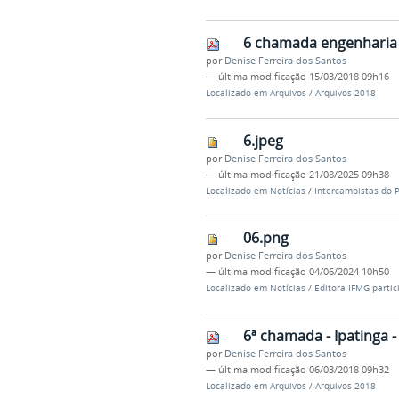
6 chamada engenharia c
por
Denise Ferreira dos Santos
—
última modificação
15/03/2018 09h16
Localizado em
Arquivos
/
Arquivos 2018
6.jpeg
por
Denise Ferreira dos Santos
—
última modificação
21/08/2025 09h38
Localizado em
Notícias
/
Intercambistas do 
06.png
por
Denise Ferreira dos Santos
—
última modificação
04/06/2024 10h50
Localizado em
Notícias
/
Editora IFMG partic
6ª chamada - Ipatinga -
por
Denise Ferreira dos Santos
—
última modificação
06/03/2018 09h32
Localizado em
Arquivos
/
Arquivos 2018