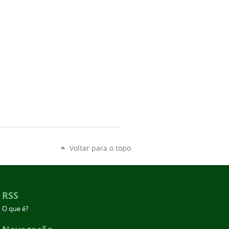
Voltar para o topo
RSS
O que é?