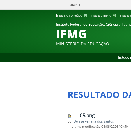
BRASIL
Ir para o conteúdo
1
Ir para o menu
2
Ir para
Instituto Federal de Educação, Ciência e Tecn
IFMG
MINISTÉRIO DA EDUCAÇÃO
Estude 
RESULTADO D
05.png
por
Denise Ferreira dos Santos
—
última modificação
04/06/2024 10h50