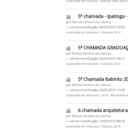
Localizado em
Notícias
/
Editora IFMG partic
5ª chamada - Ipatinga -
por
Denise Ferreira dos Santos
—
última modificação
05/03/2018 10h32
Localizado em
Arquivos
/
Arquivos 2018
5ª CHAMADA GRADUAÇ
por
Denise Ferreira dos Santos
—
última modificação
23/02/2018 10h17
Localizado em
Arquivos
/
Arquivos 2018
5ª Chamada Itabirito 2
por
Denise Ferreira dos Santos
—
última modificação
20/02/2018 11h30
Localizado em
Arquivos
/
2018 - Resultados
6 chamada arquitetura_
por
Denise Ferreira dos Santos
—
última modificação
15/03/2018 09h16
Localizado em
Arquivos
/
Arquivos 2018