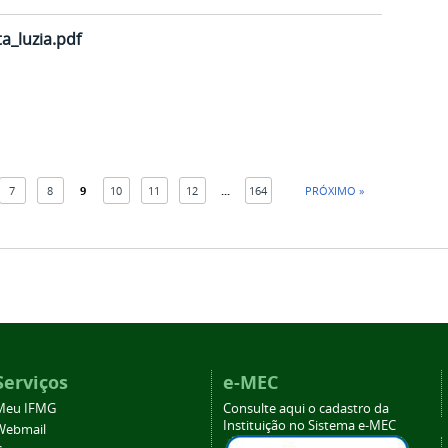
a_luzia.pdf
7
8
9
10
11
12
...
164
PRÓXIMO »
Serviços
e-MEC
Meu IFMG
Consulte aqui o cadastro da
Instituição no Sistema e-MEC
Webmail