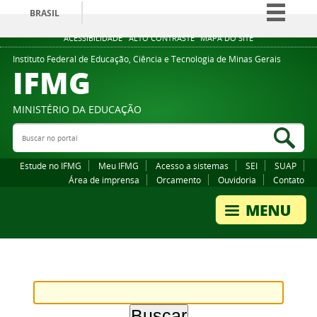
BRASIL
Simplifique!
ACESSIBILIDADE
ALTO CONTRASTE
MAPA DO SITE
Comunica BR
Instituto Federal de Educação, Ciência e Tecnologia de Minas Gerais
IFMG
Participe
Acesso à informação
MINISTÉRIO DA EDUCAÇÃO
Legislação
Buscar no portal
Bus
Canais
Estude no IFMG
Meu IFMG
Acesso a sistemas
SEI
SUAP
Área de imprensa
Orcamento
Ouvidoria
Contato