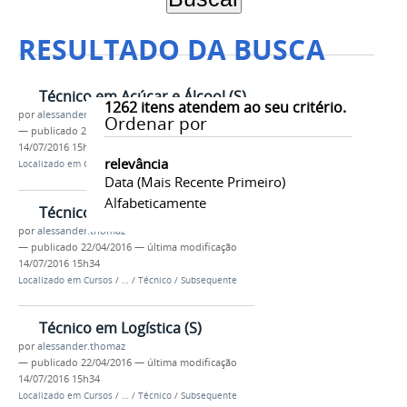
RESULTADO DA BUSCA
Técnico em Açúcar e Álcool (S)
1262
itens atendem ao seu critério.
por
alessander.thomaz
Ordenar por
—
publicado
22/04/2016
—
última modificação
14/07/2016 15h34
relevância
Localizado em
Cursos
/
…
/
Técnico
/
Subsequente
Data (mais Recente Primeiro)
Alfabeticamente
Técnico em Informática (S)
por
alessander.thomaz
—
publicado
22/04/2016
—
última modificação
14/07/2016 15h34
Localizado em
Cursos
/
…
/
Técnico
/
Subsequente
Técnico em Logística (S)
por
alessander.thomaz
—
publicado
22/04/2016
—
última modificação
14/07/2016 15h34
Localizado em
Cursos
/
…
/
Técnico
/
Subsequente