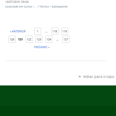
14/07/2016 15h34
Localizado em
Cursos
/
…
/
Técnico
/
Subsequente
« ANTERIOR
1
...
118
119
120
121
122
123
124
...
127
PRÓXIMO »
Voltar para o topo