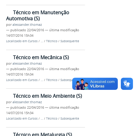
Técnico em Manutenção
Automotiva (S)
por
alessander.thomaz
—
publicado
22/04/2016
—
última modificação
14/07/2016 15h34
Localizado em
Cursos
/
…
/
Técnico
/
Subsequente
Técnico em Mecânica (S)
por
alessander.thomaz
—
publicado
22/04/2016
—
última modificação
14/07/2016 15h34
Localizado em
Cursos
/
…
/
Técnico
/
Subsequente
Técnico em Meio Ambiente (S)
por
alessander.thomaz
—
publicado
22/04/2016
—
última modificação
14/07/2016 15h34
Localizado em
Cursos
/
…
/
Técnico
/
Subsequente
Técnico em Metalurgia (S)