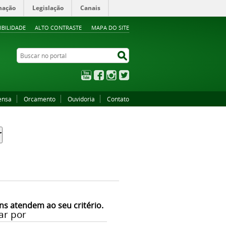
mação
Legislação
Canais
IBILIDADE
ALTO CONTRASTE
MAPA DO SITE
Buscar no portal
Buscar no portal
YouTube
Facebook
Instagram
Twitter
ensa
Orcamento
Ouvidoria
Contato
ns atendem ao seu critério.
ar por