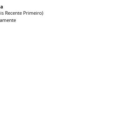
ia
is Recente Primeiro)
camente