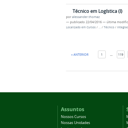
Técnico em Logística (I)
por
alessander.thomaz
—
publicado
22/04/2016
—
última modifi
Localizado em
Cursos
/
…
/
Técnico
/
Integra
« ANTERIOR
1
...
119
Assuntos
Nossos Cursos
Nossas Unidades