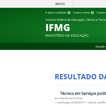
BRASIL
Ir para o conteúdo
1
Ir para o menu
2
Ir para
Instituto Federal de Educação, Ciência e Tecn
IFMG
MINISTÉRIO DA EDUCAÇÃO
Estude 
RESULTADO D
Técnico em Serviços Jurídi
por
alessander.thomaz
—
publicado
22/04/2016
—
última modifi