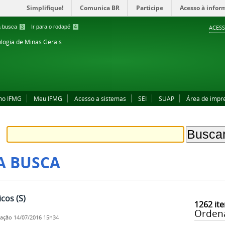
Simplifique!
Comunica BR
Participe
Acesso à infor
 a busca
3
Ir para o rodapé
4
ACESS
ologia de Minas Gerais
no IFMG
Meu IFMG
Acesso a sistemas
SEI
SUAP
Área de impr
A BUSCA
cos (S)
1262
ite
Orden
cação
14/07/2016 15h34