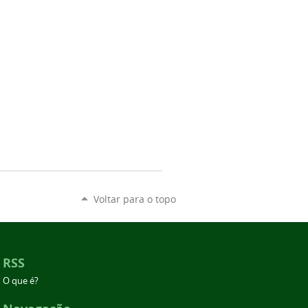
Voltar para o topo
RSS
O que é?