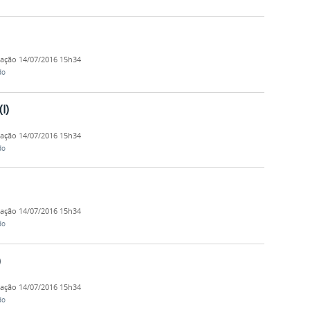
cação
14/07/2016 15h34
do
I)
cação
14/07/2016 15h34
do
cação
14/07/2016 15h34
do
)
cação
14/07/2016 15h34
do