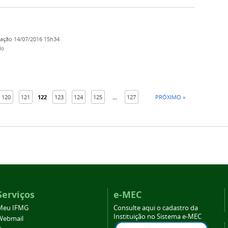
cação
14/07/2016 15h34
do
120
121
122
123
124
125
...
127
PRÓXIMO »
Serviços
e-MEC
Meu IFMG
Consulte aqui o cadastro da
Instituição no Sistema e-MEC
Webmail