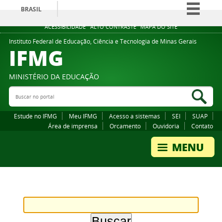
BRASIL
Simplifique!
ACESSIBILIDADE
ALTO CONTRASTE
MAPA DO SITE
Comunica BR
Instituto Federal de Educação, Ciência e Tecnologia de Minas Gerais
IFMG
Participe
Acesso à informação
MINISTÉRIO DA EDUCAÇÃO
Legislação
Buscar no portal
Bus
Canais
Estude no IFMG
Meu IFMG
Acesso a sistemas
SEI
SUAP
Área de imprensa
Orcamento
Ouvidoria
Contato