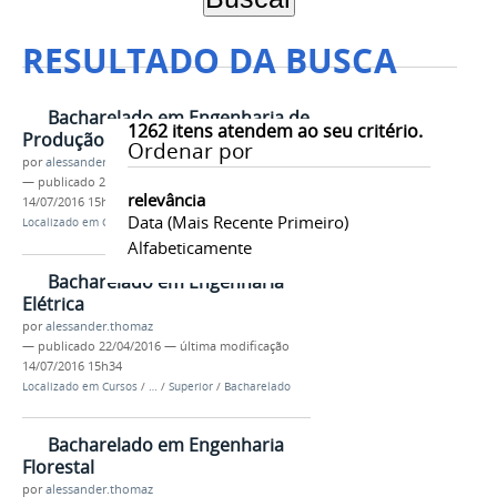
RESULTADO DA BUSCA
Bacharelado em Engenharia de
1262
itens atendem ao seu critério.
Produção
Ordenar por
por
alessander.thomaz
—
publicado
22/04/2016
—
última modificação
relevância
14/07/2016 15h34
Data (mais Recente Primeiro)
Localizado em
Cursos
/
…
/
Superior
/
Bacharelado
Alfabeticamente
Bacharelado em Engenharia
Elétrica
por
alessander.thomaz
—
publicado
22/04/2016
—
última modificação
14/07/2016 15h34
Localizado em
Cursos
/
…
/
Superior
/
Bacharelado
Bacharelado em Engenharia
Florestal
por
alessander.thomaz