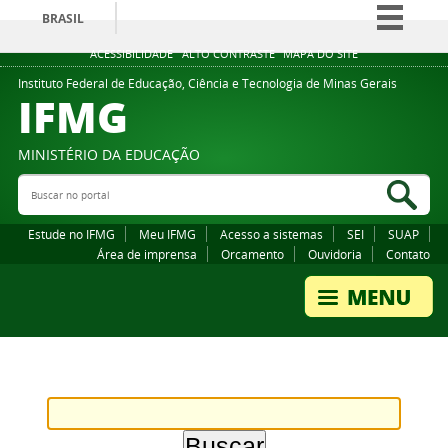
BRASIL
Simplifique!
ACESSIBILIDADE
ALTO CONTRASTE
MAPA DO SITE
Comunica BR
Instituto Federal de Educação, Ciência e Tecnologia de Minas Gerais
IFMG
Participe
Acesso à informação
MINISTÉRIO DA EDUCAÇÃO
Legislação
Buscar no portal
Bus
Canais
Estude no IFMG
Meu IFMG
Acesso a sistemas
SEI
SUAP
Área de imprensa
Orcamento
Ouvidoria
Contato