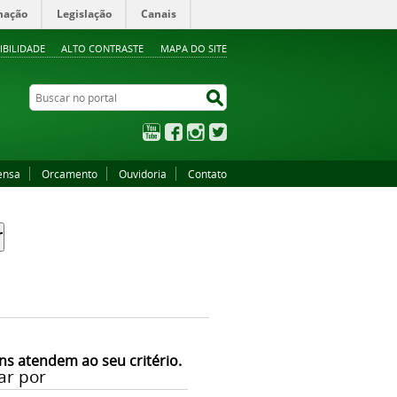
mação
Legislação
Canais
IBILIDADE
ALTO CONTRASTE
MAPA DO SITE
Buscar no portal
Buscar no portal
YouTube
Facebook
Instagram
Twitter
ensa
Orcamento
Ouvidoria
Contato
ns atendem ao seu critério.
ar por