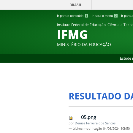
BRASIL
Ir para o conteúdo
1
Ir para o menu
2
Ir para
Instituto Federal de Educação, Ciência e Tecn
IFMG
MINISTÉRIO DA EDUCAÇÃO
Estude 
RESULTADO D
05.png
por
Denise Ferreira dos Santos
—
última modificação
04/06/2024 10h50