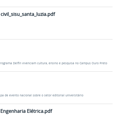
ivil_sisu_santa_luzia.pdf
Programa Delfín vivenciam cultura, ensino e pesquisa no Campus Ouro Preto
ipa de evento nacional sobre o setor editorial universitário
 Engenharia Elétrica.pdf