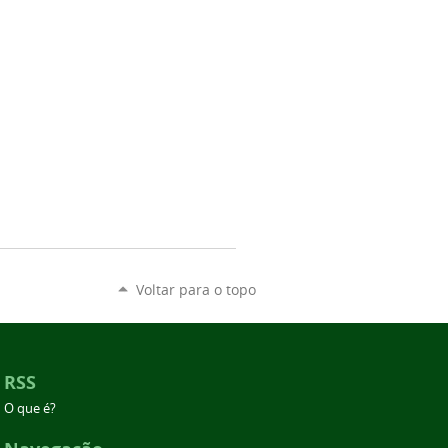
Voltar para o topo
RSS
O que é?