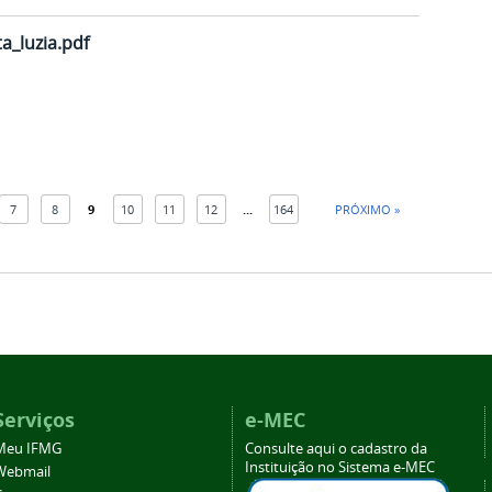
a_luzia.pdf
7
8
9
10
11
12
...
164
PRÓXIMO »
Serviços
e-MEC
Meu IFMG
Consulte aqui o cadastro da
Instituição no Sistema e-MEC
Webmail