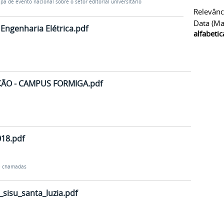
ipa de evento nacional sobre o setor editorial universitário
Relevânc
Data (ma
 Engenharia Elétrica.pdf
alfabeti
ÃO - CAMPUS FORMIGA.pdf
018.pdf
 e chamadas
sisu_santa_luzia.pdf