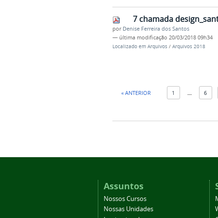
7 chamada design_sant
por
Denise Ferreira dos Santos
—
última modificação
20/03/2018 09h34
Localizado em
Arquivos
/
Arquivos 2018
« ANTERIOR
1
...
6
Assuntos
Nossos Cursos
Nossas Unidades