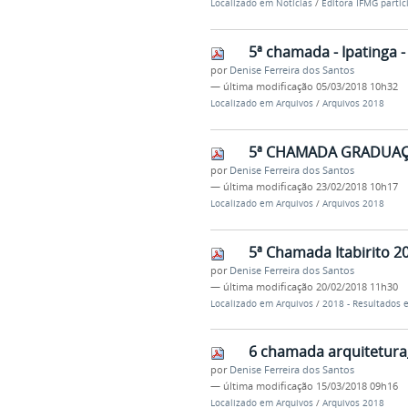
Localizado em
Notícias
/
Editora IFMG partic
5ª chamada - Ipatinga -
por
Denise Ferreira dos Santos
—
última modificação
05/03/2018 10h32
Localizado em
Arquivos
/
Arquivos 2018
5ª CHAMADA GRADUAÇ
por
Denise Ferreira dos Santos
—
última modificação
23/02/2018 10h17
Localizado em
Arquivos
/
Arquivos 2018
5ª Chamada Itabirito 2
por
Denise Ferreira dos Santos
—
última modificação
20/02/2018 11h30
Localizado em
Arquivos
/
2018 - Resultados
6 chamada arquitetura_
por
Denise Ferreira dos Santos
—
última modificação
15/03/2018 09h16
Localizado em
Arquivos
/
Arquivos 2018