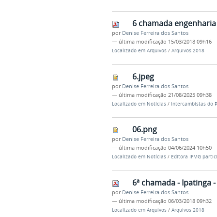
6 chamada engenharia c
por
Denise Ferreira dos Santos
—
última modificação
15/03/2018 09h16
Localizado em
Arquivos
/
Arquivos 2018
6.jpeg
por
Denise Ferreira dos Santos
—
última modificação
21/08/2025 09h38
Localizado em
Notícias
/
Intercambistas do 
06.png
por
Denise Ferreira dos Santos
—
última modificação
04/06/2024 10h50
Localizado em
Notícias
/
Editora IFMG partic
6ª chamada - Ipatinga -
por
Denise Ferreira dos Santos
—
última modificação
06/03/2018 09h32
Localizado em
Arquivos
/
Arquivos 2018