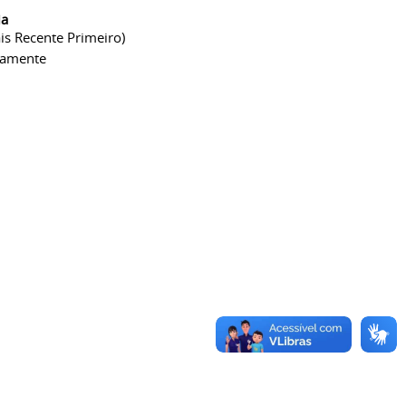
ia
is Recente Primeiro)
camente