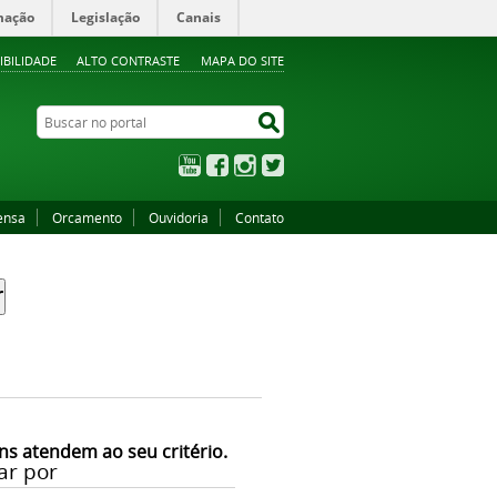
mação
Legislação
Canais
IBILIDADE
ALTO CONTRASTE
MAPA DO SITE
Buscar no portal
Buscar no portal
YouTube
Facebook
Instagram
Twitter
ensa
Orcamento
Ouvidoria
Contato
ns atendem ao seu critério.
ar por