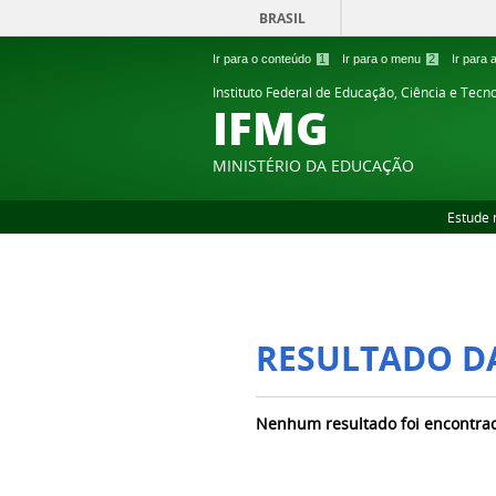
BRASIL
Ir para o conteúdo
1
Ir para o menu
2
Ir para
Instituto Federal de Educação, Ciência e Tecn
IFMG
MINISTÉRIO DA EDUCAÇÃO
Estude 
RESULTADO D
Nenhum resultado foi encontra