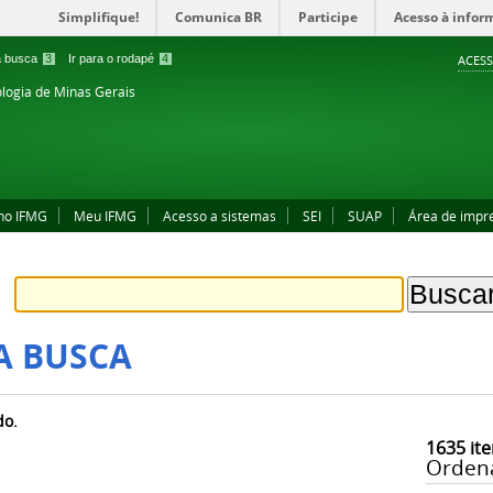
Simplifique!
Comunica BR
Participe
Acesso à infor
 a busca
3
Ir para o rodapé
4
ACESS
ologia de Minas Gerais
no IFMG
Meu IFMG
Acesso a sistemas
SEI
SUAP
Área de impr
A BUSCA
do.
1635
ite
Orden