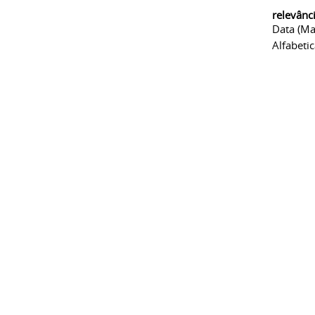
relevânc
Data (ma
Alfabeti