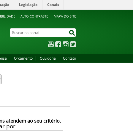
mação
Legislação
Canais
IBILIDADE
ALTO CONTRASTE
MAPA DO SITE
Buscar no portal
Buscar no portal
YouTube
Facebook
Instagram
Twitter
ensa
Orcamento
Ouvidoria
Contato
ns atendem ao seu critério.
ar por