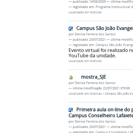
—
publicado
14/04/2020
—
última modifi
— registrado em:
Programa Institucional 
Localizado em
Notícias
Campus São João Evangel
por
Denise Ferreira dos Santos
—
publicado
23/07/2021
—
última modifi
— registrado em:
Campus São João Evange
Evento virtual foi realizado
YouTube da unidade.
Localizado em
Notícias
mostra_SJE
por
Denise Ferreira dos Santos
—
última modificação
22/07/2021 07h59
Localizado em
Notícias
/
Campus São João Ev
Primeira aula on-line do 
Campus Conselheiro Lafaiet
por
Denise Ferreira dos Santos
—
publicado
23/07/2021
—
última modifi
— registrado em:
Campus Conselheiro Laf