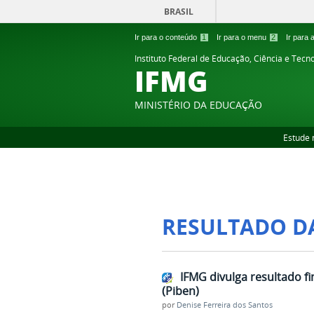
BRASIL
Ir para o conteúdo
1
Ir para o menu
2
Ir para
Instituto Federal de Educação, Ciência e Tecn
IFMG
MINISTÉRIO DA EDUCAÇÃO
Estude 
RESULTADO D
IFMG divulga resultado fi
(Piben)
por
Denise Ferreira dos Santos