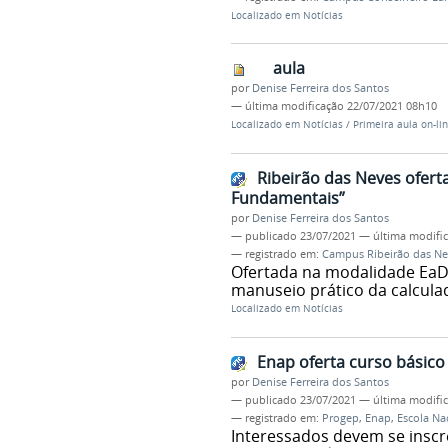
Localizado em
Notícias
aula
por
Denise Ferreira dos Santos
—
última modificação
22/07/2021 08h10
Localizado em
Notícias
/
Primeira aula on-li
Ribeirão das Neves ofert
Fundamentais”
por
Denise Ferreira dos Santos
—
publicado
23/07/2021
—
última modifi
— registrado em:
Campus Ribeirão das Ne
Ofertada na modalidade EaD
manuseio prático da calculad
Localizado em
Notícias
Enap oferta curso básico
por
Denise Ferreira dos Santos
—
publicado
23/07/2021
—
última modifi
— registrado em:
Progep
,
Enap
,
Escola Na
Interessados devem se inscre