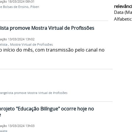
cação
18/03/2024 08h31
relevânc
de Bolsas de Ensino
,
Piben
Data (ma
Alfabeti
ista promove Mostra Virtual de Profissões
cação
13/03/2024 13h02
lista
,
Mostra Virtual de Profissões
 no início do mês, com transmissão pelo canal no
angelista promove Mostra Virtual de Profissões
projeto "Educação Bilíngue" ocorre hoje no
e
cação
13/03/2024 13h03
aiete