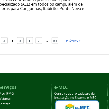
ecializado (AEE) em todos os campi, além de
Libras para Congonhas, Itabirito, Ponte Nova e
3
4
5
6
7
...
164
PRÓXIMO »
Serviços
e-MEC
Meu IFMG
Consulte aqui o cadastro da
Instituição no Sistema e-MEC
Webmail
Contato