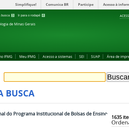
Simplifique!
Comunica BR
Participe
Acesso à infor
 a busca
3
Ir para o rodapé
4
ACESS
ologia de Minas Gerais
no IFMG
Meu IFMG
Acesso a sistemas
SEI
SUAP
Área de impr
A BUSCA
nal do Programa Institucional de Bolsas de Ensino
1635
ite
Orden