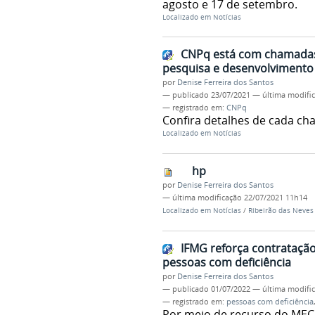
agosto e 17 de setembro.
Localizado em
Notícias
CNPq está com chamadas 
pesquisa e desenvolvimento
por
Denise Ferreira dos Santos
—
publicado
23/07/2021
—
última modifi
— registrado em:
CNPq
Confira detalhes de cada cha
Localizado em
Notícias
hp
por
Denise Ferreira dos Santos
—
última modificação
22/07/2021 11h14
Localizado em
Notícias
/
Ribeirão das Neves
IFMG reforça contratação
pessoas com deficiência
por
Denise Ferreira dos Santos
—
publicado
01/07/2022
—
última modifi
— registrado em:
pessoas com deficiência
Por meio de recurso do MEC,