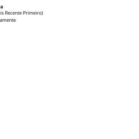
ia
is Recente Primeiro)
camente