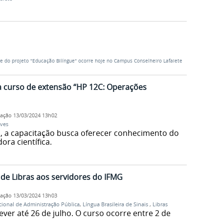
ne do projeto "Educação Bilíngue" ocorre hoje no Campus Conselheiro Lafaiete
a curso de extensão “HP 12C: Operações
cação
13/03/2024 13h02
ves
, a capacitação busca oferecer conhecimento do
ora científica.
 de Libras aos servidores do IFMG
cação
13/03/2024 13h03
cional de Administração Pública
,
Língua Brasileira de Sinais
,
Libras
ver até 26 de julho. O curso ocorre entre 2 de